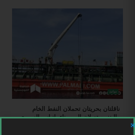
موانئ
ناقلتان بحريتان تحملان النفط الخام
والبنزين تصلان إلى ميناء بانياس السوري
Mohammed Ahmad
25 مارس، 2025
سوريا | وصلت ناقلتان تحملان النفط الخام البنزين اليوم