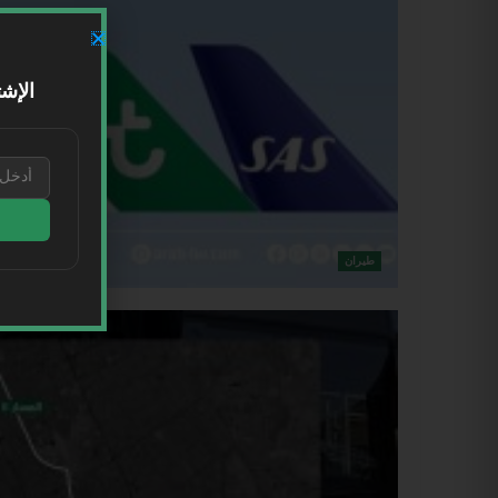
الإشت
طيران