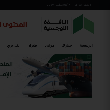
٢٦ صفر ١٤٤٨ هـ
•
9 أغسطس 2026
الرئيسية
جمارك
موانئ
طيران
نقل بري