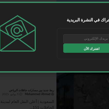
الخطوط الجوية الفرنسية تخطط لزيادة حصتها في شركة 
Mohammed Ahmad
5 يوليو، 2025
راك في النشرة البريدية
طيران | تخطط الخطوط الجوية الف
19.9% إلى 60.5%...
اقرأ المزيد
اشترك الآن
ربط جديد بين مسارات حافلات الرياض
Mohammed Ahmad
5 يوليو، 2025
الحافلات 151...