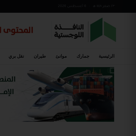
٢٣ صفر ١٤٤٨ هـ
•
6 أغسطس 2026
الرئيسية
جمارك
موانئ
طيران
نقل بري