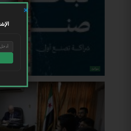
الإشت
موانئ