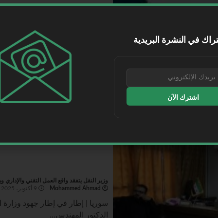
“البحري” و”الشركة العالمية للصناعات البحري
Mohammed Ahmad
9 أكتوبر، 2025
راك في النشرة البريدية
السعودية | وقعت شركة البحري اتفا
تهدف إلى صناعة أول سفينة...
اقرأ المزيد
اشترك الآن
وزير النقل يتفقد واقع العمل التقني والإداري و
Mohammed Ahmad
9 أكتوبر، 2025
سوريا | إطار في إطار جهود وزارة الن
الدكتور المهندس...