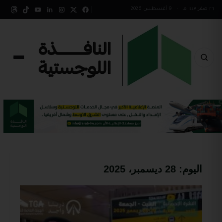
٢٦ صفر ١٤٤٨ هـ
•
9 أغسطس 2026
اليوم:
28 ديسمبر، 2025