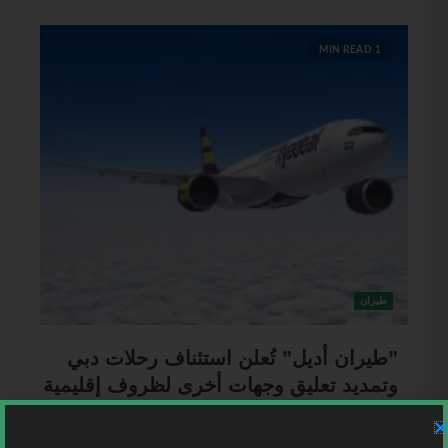
1 MIN READ
طيران
​”طيران أديل” تُعلن استئناف رحلات دبي
وتمديد تعليق وجهات أخرى لظروف إقليمية
Mohammed Ahmad
13 مارس، 2026
السعودية | أعلنت شركة “طيران أديل”، الذراع