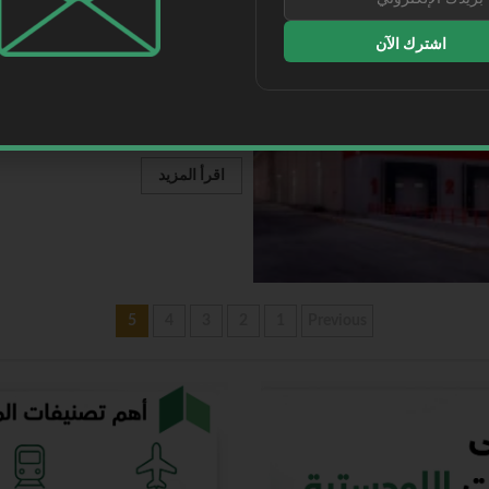
اشترك الآن
«سال» تحقق نموًا 16.1% وإيرادات 445.8 مليون ريال في الربع الأول
Mohammed Ahmad
4 مايو، 2026
السعودية | حققت شركة «سال» السع
المالي خلال الربع الأول من...
اقرأ المزيد
5
4
3
2
1
Previous