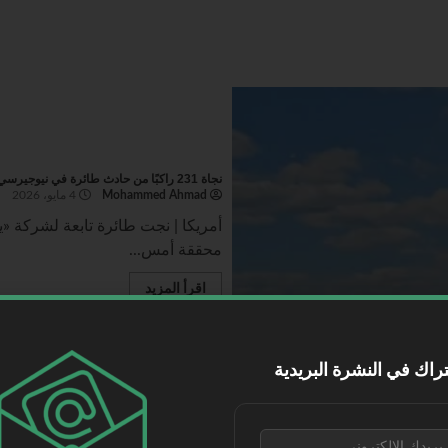
نجاة 231 راكبًا من حادث طائرة في نيوجيرسي
Mohammed Ahmad
4 مايو، 2026
محققة أمس...
اقرأ المزيد
راك في النشرة البريدية