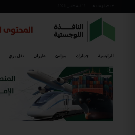
٢٣ صفر ١٤٤٨ هـ
•
6 أغسطس 2026
الرئيسية
جمارك
موانئ
طيران
نقل بري