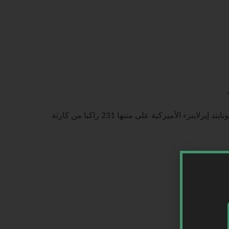
أمريكا | نجت طائرة تابعة لشركة «يونايتد إيرلاينز» الأميركية على متنها 231 راكبا من كارثة