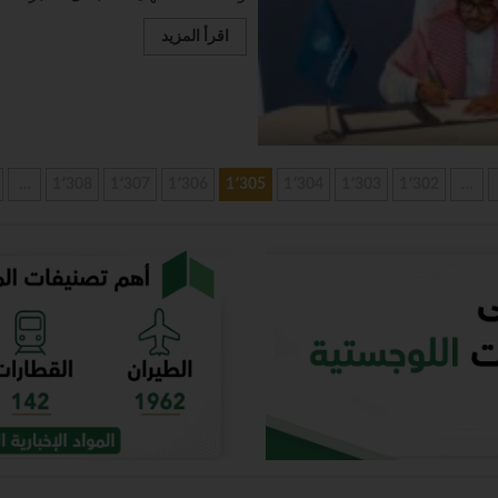
اقرأ المزيد
…
1٬308
1٬307
1٬306
1٬305
1٬304
1٬303
1٬302
…