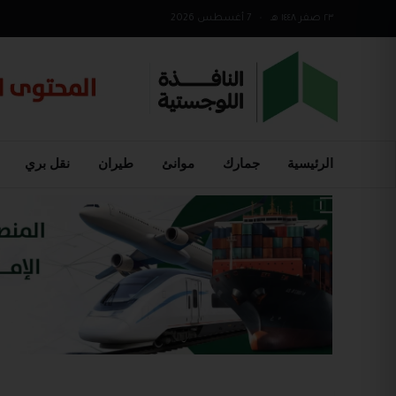
٢٣ صفر ١٤٤٨ هـ
•
7 أغسطس 2026
الرئيسية
جمارك
موانئ
طيران
نقل بري