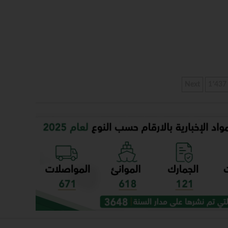
Next
1٬437