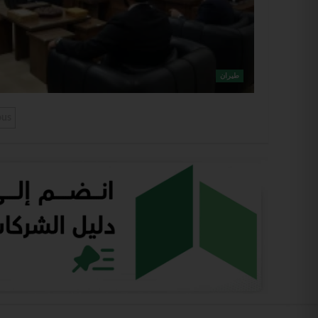
طيران
ous