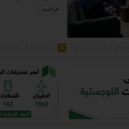
اقرأ المزيد
xt
385
…
13
12
11
10
9
8
7
…
1
Previ