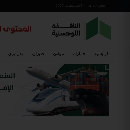
٢٦ صفر ١٤٤٨ هـ
•
9 أغسطس 2026
الرئيسية
جمارك
موانئ
طيران
نقل بري