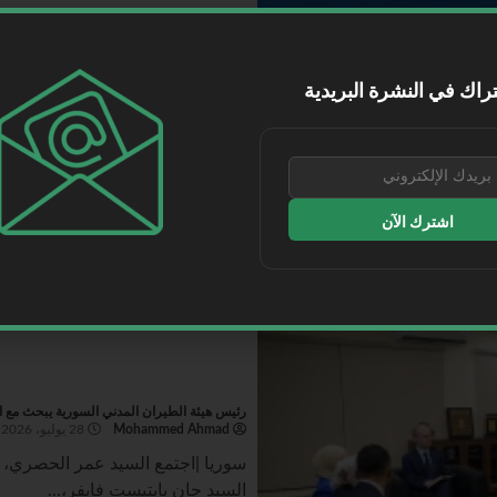
تحويل الخطوط الجوية الكويتية إلى شركة مساه
Mohammed Ahmad
28 يوليو، 2026
راك في النشرة البريدية
الخطوط الجوية...
اقرأ المزيد
اشترك الآن
رئيس هيئة الطيران المدني السورية يبحث مع ا
Mohammed Ahmad
28 يوليو، 2026
سوريا |اجتمع السيد عمر الحصري، ر
السيد جان بابتيست فايفر،...