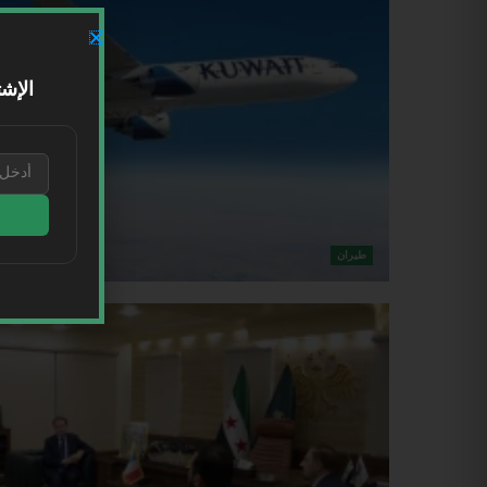
الإشت
طيران