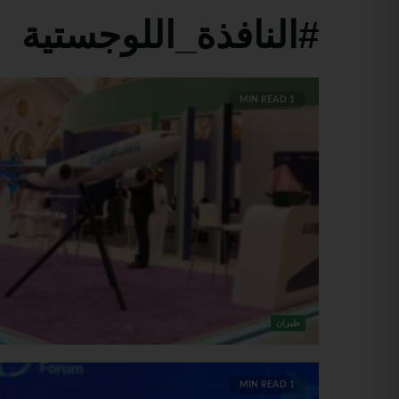
#النافذة_اللوجستية
1 MIN READ
طيران
1 MIN READ