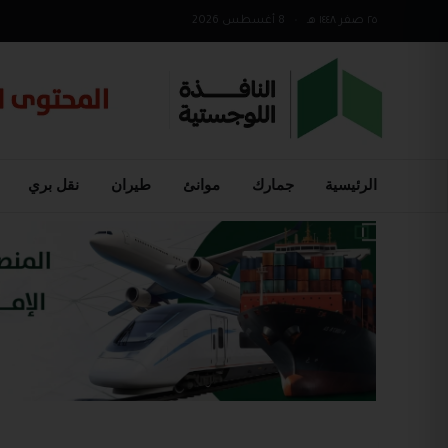
٢٥ صفر ١٤٤٨ هـ
•
8 أغسطس 2026
الرئيسية
جمارك
موانئ
طيران
نقل بري