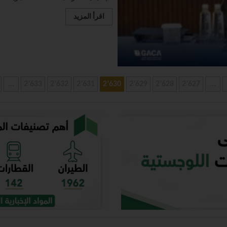
اقرأ المزيد
…
2٬633
2٬632
2٬631
2٬630
2٬629
2٬628
2٬627
…