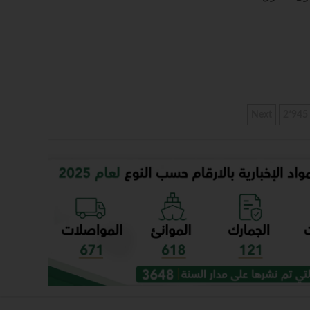
Next
2٬945