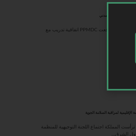
السعودية | على هامش مؤتمر مستقبل الطيران وقعت PPMDC اتفاقية تدريب مع
للاستفادة...
 الإقليمية لمراقبة السلامة الجوية
 ترأست المملكة اجتماع اللجنة التوجيهية للمنظمة
دول الشرق...