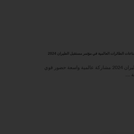
المية في ⁧مؤتمر مستقبل الطيران⁩ 2024
السعودية | شهد ⁧‫مؤتمر مستقبل الطيران‬⁩ 2024 مشاركة عالمية واسعة حضور قوي
....