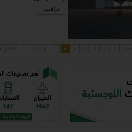
اقرأ المزيد
xt
2٬944
…
9
8
7
6
5
4
3
…
1
Prev