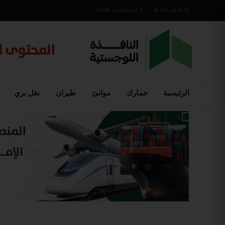
٢٥ صفر ١٤٤٨ هـ
•
8 أغسطس 2026
الرئيسية
جمارك
موانئ
طيران
نقل بري