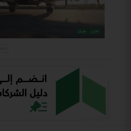
تقارير
طيران
ious