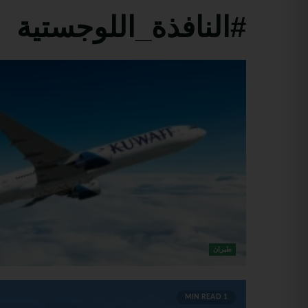
#النافذة_اللوجستية
طيران
1 MIN READ