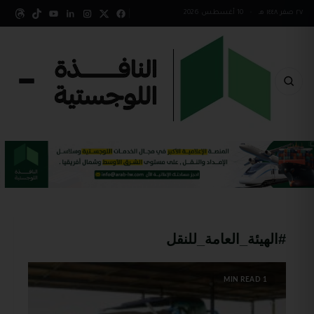
٢٧ صفر ١٤٤٨ هـ
•
10 أغسطس 2026
#الهيئة_العامة_للنقل
1 MIN READ