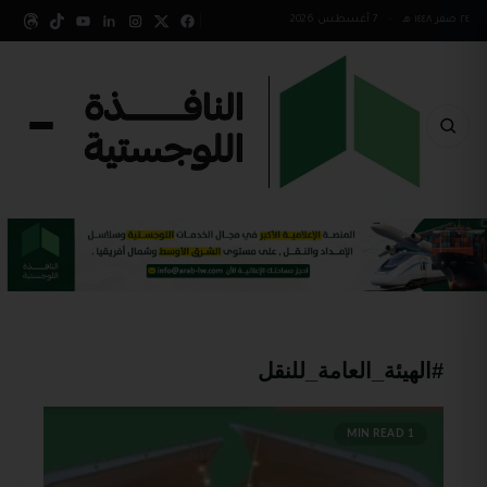
٢٤ صفر ١٤٤٨ هـ
•
7 أغسطس 2026
#الهيئة_العامة_للنقل
1 MIN READ