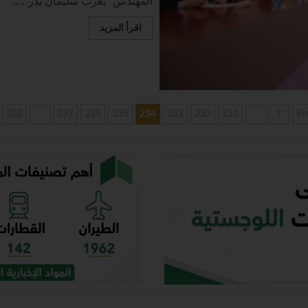
المهندس “يعرب سليمان بدر”،...
اقرأ المزيد
302
…
237
236
235
234
233
232
231
…
1
Pr