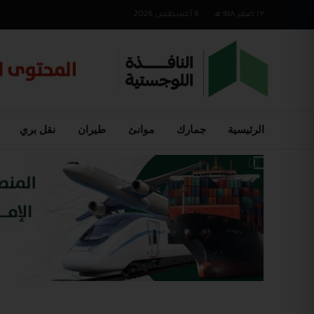
٢٣ صفر ١٤٤٨ هـ
•
6 أغسطس 2026
الرئيسية
جمارك
موانئ
طيران
نقل بري