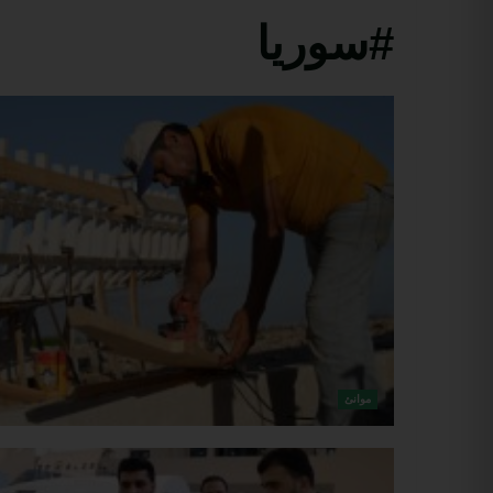
#سوريا
موانئ