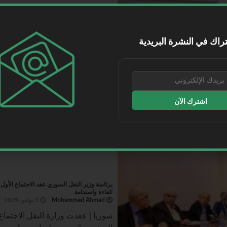
رئيس الطيران المدني السوري يُجري جولة تفقد
Mohammed Ahmad
3 يوليو، 2025
راك في النشرة البريدية
سوريا | أجرى السيد أشهد الصليبي، 
مركز التدريب والتأهيل...
اقرأ المزيد
اشترك الآن
برئاسة وزير النقل السوري عقد الاجتماع الأو
كفاءة واستدامة
Mohammed Ahmad
2 يوليو، 2025
سوريا | عقدت وزارة النقل الاجتماع