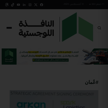
٢٦ صفر ١٤٤٨ هـ
•
9 أغسطس 2026
#عُمان