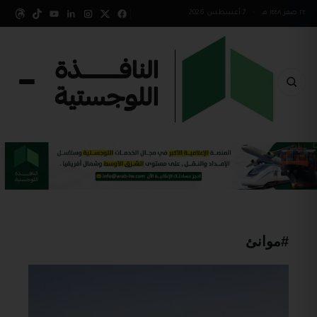
٢٤ صفر ١٤٤٨ هـ
•
7 أغسطس 2026
#موانئ