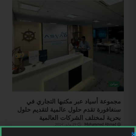
موانئ
مجموعة أسياد عبر مكتبها التجاري في
سنغافورة تقدم حلول عالمية لتقديم حلول
بحرية لمختلف الشركات العالمية
Mohammed Ahmad
29 مايو، 2024
عُمان | في خطوة استراتيجية تعزز من حضورها العالمي