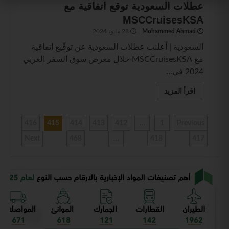
عطلات السعودية توقع اتفاقية مع
MSCCruisesKSA
Mohammed Ahmad
28 مايو، 2024
السعودية | أعلنت عطلات السعودية عن توقّيع اتفاقية
مع MSCCruisesKSA خلال معرض سوق السفر العربي
2024 في...
اقرأ المزيد
416
415
414
413
412
…
1
Previous
Next
468
…
418
417