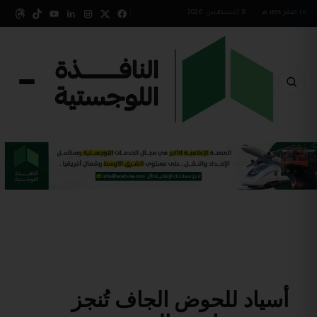
٢٥ صفر ١٤٤٨ هـ
•
8 أغسطس 2026
أسياد للحوض الجاف تُنجز