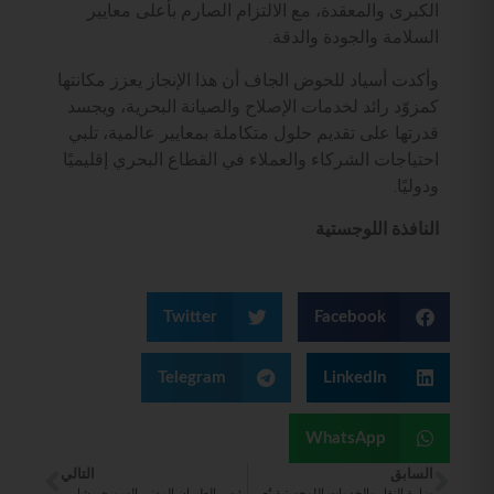
الكبرى والمعقدة، مع الالتزام الصارم بأعلى معايير
السلامة والجودة والدقة.
وأكدت أسياد للحوض الجاف أن هذا الإنجاز يعزز مكانتها
كمزوّد رائد لخدمات الإصلاح والصيانة البحرية، ويجسد
قدرتها على تقديم حلول متكاملة بمعايير عالمية، تلبي
احتياجات الشركاء والعملاء في القطاع البحري إقليميًا
ودوليًا.
النافذة اللوجستية
Twitter
Facebook
Telegram
LinkedIn
WhatsApp
السابق
التالي
وزارة النقل والخدمات اللوجستية تُعلن عن وظائف شاغرة للجنسين عبر برنامج الكفاءات والمتعاقدين.
رئيس الطيران المدني السوري يشارك في لقاءات استثمارية بدبي على هامش القمة العالمية للحكومات