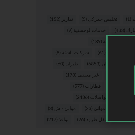
د
(1)
تخليص جمركي
(5)
تقارير
(152)
ارك
(433)
خدمات لوجستية
(9)
صيات لوجستية
(189)
كات لوجستية
(61)
شركات ناشئة
(8)
ق
(8)
طيران
(6853)
طيران
(60)
ران - ش
(16)
غير مصنف
(178)
يوهات
(265)
قطارات
(577)
لات
(37)
مواصلات
(2436)
نئ
(2874)
موانئ
(23)
موانئ - ش
(3)
 بري
(57)
نقل طرود
(26)
نوافذ
(217)