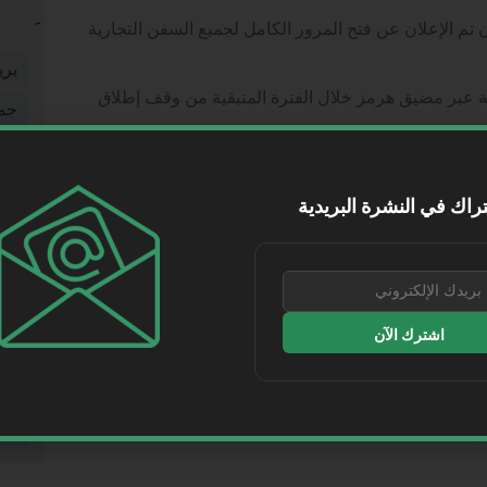
 تم الإعلان عن فتح المرور الكامل لجميع السفن التجارية
بري
ية عبر مضيق هرمز خلال الفترة المتبقية من وقف إطلاق
جم
شخ
 الخاصة “تروث سوشيال”: أعلنت إيران للتو أن مضيق هرمز
شر
راك في النشرة البريدية
طر
طي
فيد
اشترك الآن
مقا
WhatsApp
Telegram
Lin
موا
التالي
نقل
بتكامل لوجستي بين “سار” و”موانئ” و “البحري”.. قطارات الشحن تدعم سلاسل الغذاء العالمية