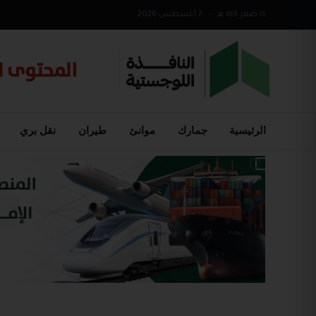
٢٤ صفر ١٤٤٨ هـ
•
7 أغسطس 2026
الرئيسية
جمارك
موانئ
طيران
نقل بري