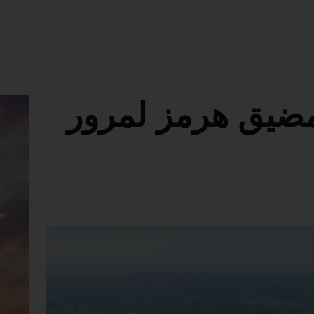
ران: فتح كامل لـ ‎مضيق هرمز لمرور