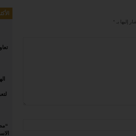
الأكث
ر إليها بـ
*
تعاو
اله
لتع
“مطا
الاس