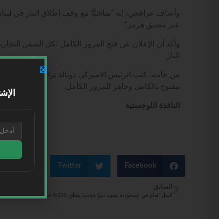
وأضاف عراقجي، إنه “تماشيًّا مع وقف إطلاق النار في لبنان
عبر مضيق هرمز”.
وأكد أن الإعلان عن فتح المرور الكامل لكل السفن التجار
النار.
من جانبه، كتب الرئيس الاميركي دونالد ترامب على منصته
مفتوح بالكامل وجاهز للمرور الكامل.
الإشت
النافذة اللوجستية
kedIn
Twitter
Facebook
السابق
النقل العام في السعودية يشهد نموًا قياسيًا يتجاوز 130% خلال 2025