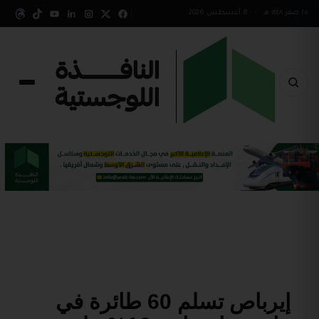
٢٥ صفر ١٤٤٨ هـ
•
8 أغسطس 2026
إيرباص تسلم 60 طائرة في