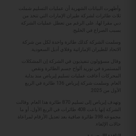
وأظهرت البيانات الشهرية أن ‌عمليات التسليم شملت
‌ثلاث طائرات لشركة طيران الإمارات التي تتخذ من
دبي مقرا لها، ​على الرغم من تعطل عمليات الشركة
بسبب الصراع في الخليج.
وسلمت الشركة ​كذلك طائرة واحدة لكل ‌من شركة
الاتحاد للطيران الإماراتية وفلاي أديل السعودية.
وقال مسؤولون تنفيذيون في الشركة إن المشكلات
المستمرة في توريد ألواح جسم الطائرة ونقص
⁠المحركات أعاقت عمليات تسليم إيرباص منذ بداية
العام. وسلمت شركة إيرباص 136 ⁠طائرة ‌في الربع
الأول من ​2025.
وتهدف إيرباص إلى ‌تسليم ​870 ⁠طائرة ​هذا العام. وقالت
الشركة ‌إنها باعت 408 طائرات في الربع الأول، أو ما
مجموعه 398 طائرة صافية بعد تعديل الأرقام ​لمراعاة
حالات الإلغاء.
النافذة اللوجستية