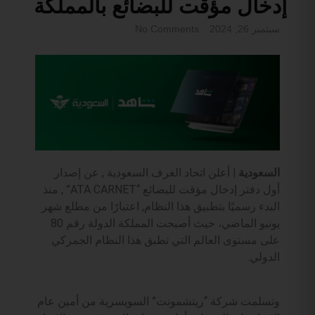
إدخال مؤقت للبضائع بالمملكة
سبتمبر 26, 2024
No Comments
السعودية |
أعلن اتحاد الغرف السعودية , عن إصدار
أول دفتر إدخال مؤقت للبضائع “ATA CARNET” , منذ
البدء رسميًا بتطبيق هذا النظام, اعتبارًا من مطلع شهر
يونيو الماضي، حيث أصبحت المملكة الدولة رقم 80
على مستوى العالم التي تطبق هذا النظام الجمركي
الدولي.
وتسلمت شركة “ريتشمونت” السويسرية من أمين عام