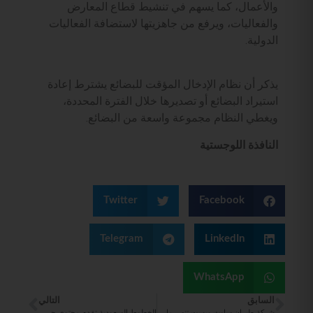
والأعمال، كما يسهم في تنشيط قطاع المعارض
والفعاليات، ويرفع من جاهزيتها لاستضافة الفعاليات
الدولية.
يذكر أن نظام الإدخال المؤقت للبضائع يشترط إعادة
استيراد البضائع أو تصديرها خلال الفترة المحددة،
ويغطي النظام مجموعة واسعة من البضائع.
النافذة اللوجستية
Twitter
Facebook
Telegram
LinkedIn
WhatsApp
السابق
التالي
شركة طيران ساوث ويست تنهي ما يقرب من ثلث رحلاتها عبر أتلانتا
الخطوط السعودية تقدم محتوى حصري لضيوفها من منصة “شاهد” على متن طائراتها