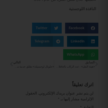
النافذة اللوجستية
Twitter
Facebook
Telegram
LinkedIn
WhatsApp
السابق
التالي
«هيئة النقل» : عدد الركاب بالحافلات داخل المدن يتخطى 21.4 مليون، خلال الربع الثاني من 2025
«جلوبال لوجستيك» تطلق خدمة ملاحية جديدة تربط ميناء السخنة بموانئ آسيوية رئيسية
اترك تعليقاً
لن يتم نشر عنوان بريدك الإلكتروني.
الحقول
الإلزامية مشار إليها بـ
*
التعليق
*