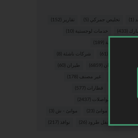
د
(1)
تخليص جمركي
(5)
تقارير
(152)
ارك
(433)
خدمات لوجستية
(10)
صيات لوجستية
(189)
كات لوجستية
(61)
شركات ناشئة
(8)
ق
(8)
طيران
(6859)
طيران
(60)
ران - ش
(16)
غير مصنف
(178)
يوهات
(265)
قطارات
(577)
لات
(37)
مواصلات
(2437)
نئ
(2875)
موانئ
(23)
موانئ - ش
(3)
 بري
(57)
نقل طرود
(26)
نوافذ
(217)