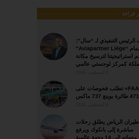
ر قراءة
 الرئيس التنفيذي لـ “سال”:
انضمام “Aviapartner Liège”
م استراتيجيتنا لترسيخ مكانة
ملكة كمركز لوجستي عالمي
8 أغسطس، 2026
«FAA» تطلب فحوصات على
471 طائرة بوينغ 737 ماكس
8 أغسطس، 2026
طيران الرياض يطلق رحلات
مباشرة إلى بانكوك ويرفع
وجهاته إلى 14 وجهة عالمية