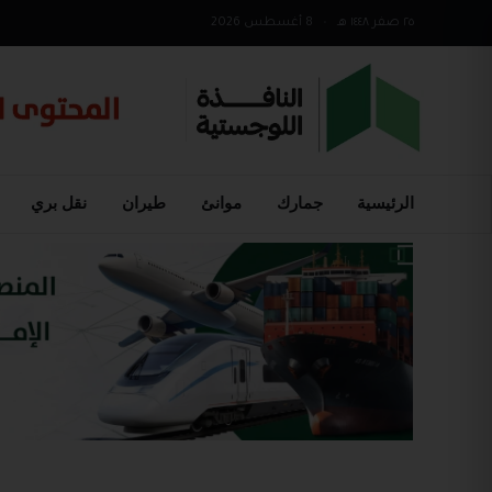
٢٥ صفر ١٤٤٨ هـ
•
8 أغسطس 2026
الرئيسية
جمارك
موانئ
طيران
نقل بري