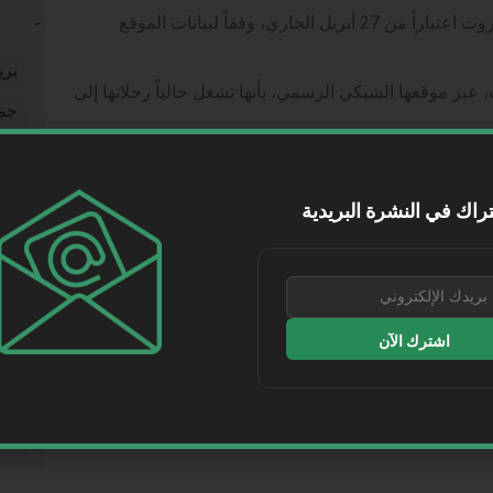
تستأنف “طيران الإمارات” تشغيل رحلاتها إلى بيروت اعتباراً من 27 أبريل الجاري، وفقاً لبيانات الموقع
بري
بر موقعها الشبكي الرسمي، بأنها تشغل حالياً رحلاتها إلى
جم
شخ
مل على تحديث جدول عملياتها التشغيلية وفقاً
شر
راك في النشرة البريدية
طر
طي
فيد
اشترك الآن
مقا
WhatsApp
Telegram
Lin
موا
التالي
التمور السعودية تعزز حضورها عالميًا بصادرات تتجاوز 1.9 مليار ريال في 2025
نقل