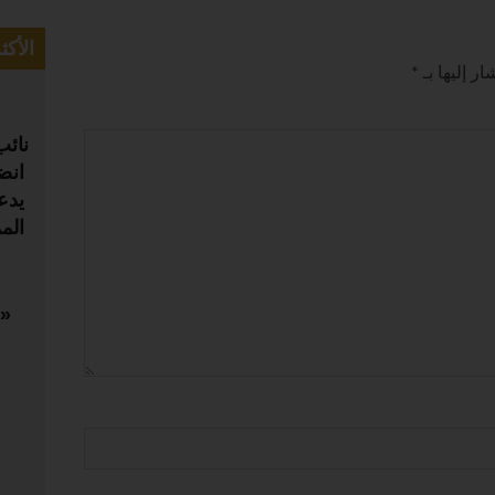
الأكث
ر إليها بـ
*
نائب
يدع
الم