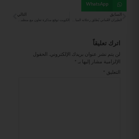
WhatsApp
السابق
التالي
الطيران العُماني يُطلق رحلاته المباشرة إلى أمستردام
‏‎الكويت توقع مذكرة تعاون مع منظمة الطيران المدني الدولي لتعزيز قطاع الطيران
اترك تعليقاً
لن يتم نشر عنوان بريدك الإلكتروني.
الحقول
الإلزامية مشار إليها بـ
*
التعليق
*