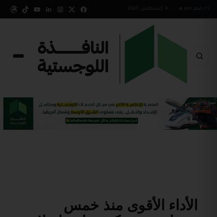
٢٦ صفر ١٤٤٨ هـ
•
9 أغسطس 2026
الأداء الأقوى منذ خمس