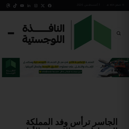
٢٤ صفر ١٤٤٨ هـ
•
7 أغسطس 2026
الجاسر ترأس وفد المملكة