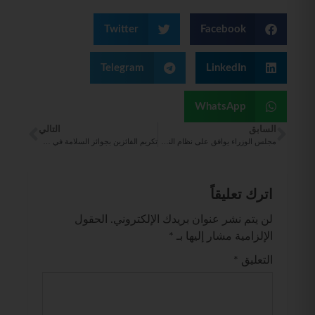
Twitter
Facebook
Telegram
LinkedIn
WhatsApp
السابق
التالي
مجلس الوزراء يوافق على نظام النقل البري على الطرق
تكريم الفائزين بجوائز السلامة في طيران ناس و”ناس جت” لتميز أدائهم ومساهمتهم في الالتزام بأعلى معايير السلامة الجوية والامتثال التنظيمي
اترك تعليقاً
لن يتم نشر عنوان بريدك الإلكتروني.
الحقول
الإلزامية مشار إليها بـ
*
التعليق
*