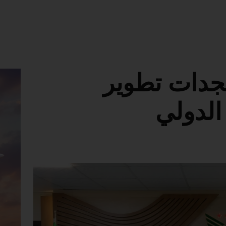
دات تطوير
لدولي