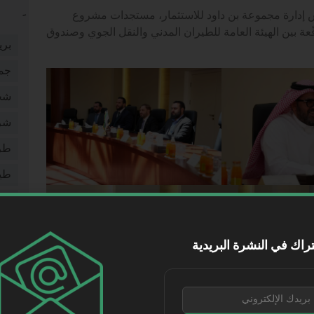
 إدارة مجموعة بن داود للاستثمار، مستجدات مشروع
عة بين الهيئة العامة للطيران المدني والنقل الجوي وصندوق
بري
جم
شخ
شر
طر
طي
فيد
مقا
راك في النشرة البريدية
موا
نقل