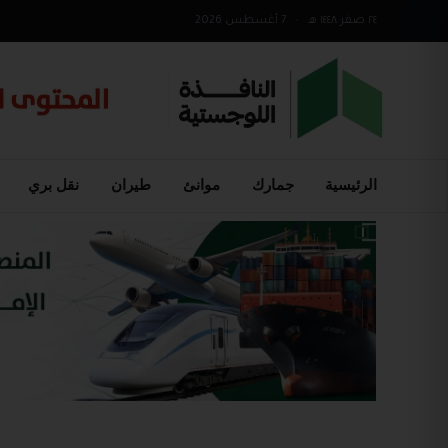
٢٤ صفر ١٤٤٨ هـ
•
7 أغسطس 2026
الرئيسية
جمارك
موانئ
طيران
نقل بري