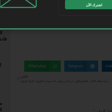
اشترك الآن
الأكث
مل والتنسيق بين مختلف الجهات المعنية، بما يضمن المضي
ية المعتمدة.
ال
قادة
ا
WhatsApp
Telegram
Lin
التالي
ام 2026
ميناء صلالة الثالث عالميًا والأول عربيًا في مؤشر أداء موانئ الحاويات للبنك الدولي
ط
ا
ر إليها بـ
*