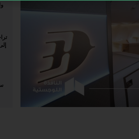
وا
ترا
سو