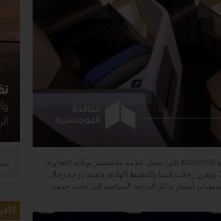
تكشف الخطوط الجوية الماليزية النقاب عن طائرة A330-300 التي تحمل علامة مانشستر يونايتد التجارية
وتؤكد استئناف خدمة بريسبان اعتبارًا من 29 نوفمبر 2025، وتعزز رحلات آسيا والمحيط الهادئ وتقدم درجة رجال
ة على متن طائرة بوينج 737-10 وترفع مستويات أسعار تذاكر الدرجة السياحية إلى جانب خدمة
الأق