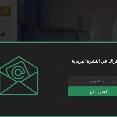
الأكث
الخ
ضري
راك في النشرة البريدية
اشترك الآن
ب