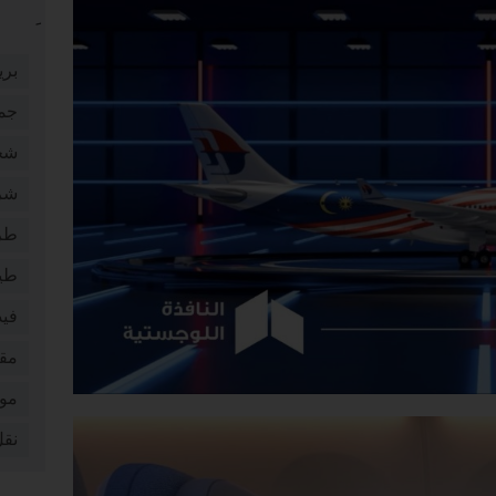
بري
جم
شخ
شر
طر
طي
فيد
مقا
موا
نقل