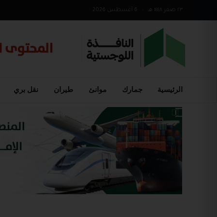
٢٣ صفر ١٤٤٨ هـ
•
6 أغسطس 2026
الرئيسية
جمارك
موانئ
طيران
نقل بري