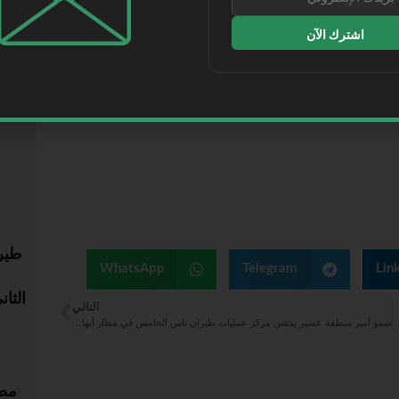
اشترك الآن
الأكث
قل الرسمي لمعرض مستقبل السعودية، الذي تستضيفه
لكي الأمير راكان بن سلمان بن عبدالعزيز آل سعود،
طير
WhatsApp
Telegram
Lin
التالي
 بالتعاون مع “نت زيرو” لإطلاق مبادرة “موانئ خضراء”
سمو أمير منطقة عسير يدشن مركز عمليات طيران ناس الخامس في مطار أبها الدولي
مطا