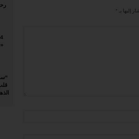
رحل
ر إليها بـ
*
«س
“سا
قلب
الذه