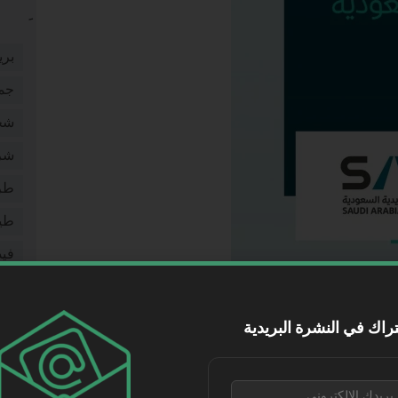
بري
جم
شخ
شر
طر
طي
فيد
مقا
موا
راك في النشرة البريدية
نقل