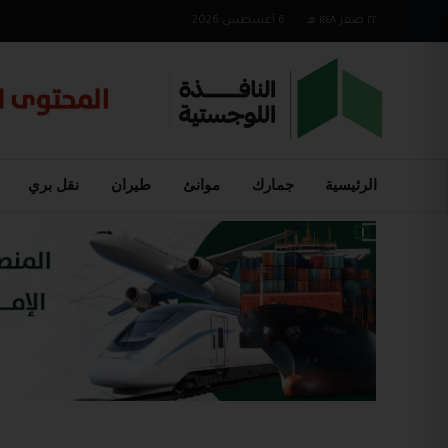
٢٢ صفر ١٤٤٨ هـ
•
6 أغسطس 2026
الرئيسية
جمارك
موانئ
طيران
نقل بري