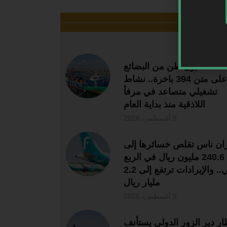
ر قراءة
2.86 مليون طن من البضائع
على متن 394 باخرة.. نشاط
تشغيلي متصاعد في مرفأ
اللاذقية منذ بداية العام
5 أغسطس، 2026
ان ناس تقلص خسائرها إلى
240.6 مليون ريال في الربع
الثاني.. والإيرادات ترتفع إلى 2.2
مليار ريال
5 أغسطس، 2026
ر دير الزور الدولي يستأنف