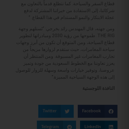
قطاع السفر والسياحة. كما نتطلع قدماً بالتعاون مع
شركائنا، إلى الاستفادة من خبراتنا المشتركة لدفع
عجلة الابتكار والنمو المستدام في هذا القطاع. ”
ومن جهته، قال المهندس رائد بخرجي: “تَستلهم وجهة
THE RIG. طموحها من رؤية 2030 ومبادراتها لتطوير
قطاع السياحة، ومن المتوقع أن تكون من أبرز وجهات
سياحة المغامرات، حيث ستقدم لزوارها مزيجاً من
تجارب المغامرات غير المسبوقة. ومن المنتظر أن
يعزز تعاوننا مع الخطوط السعودية من جودة وتميز
عروضنا، وتوفير خيارات واسعة وسهلة للزوار للوصول
إلى هذه الوجهة السياحية المميزة.”
النافذة اللوجستية
Twitter
Facebook
Telegram
LinkedIn