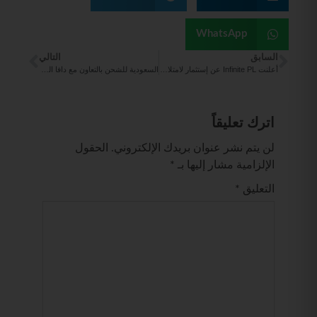
WhatsApp
السابق
التالي
أعلنت Infinite PL عن إستثمار لامتلاك حصة الاغلبية في شركة GN Teq Limited
السعودية للشحن بالتعاون مع دافا الزراعية تنقل أول شحنة يتم تصديرها إلى خارج المملكة من الخضروات والمحاصيل
اترك تعليقاً
لن يتم نشر عنوان بريدك الإلكتروني.
الحقول
الإلزامية مشار إليها بـ
*
التعليق
*