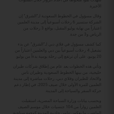
الأخيرة.
وقال مسؤول في الخطوط السعودية لـ”الشرق” إن
الشركة ستسير 6 رحلات أسبوعياً إلى مدينة العلمين
اعتباراً من نهاية يوليو المقبل، بواقع 3 رحلات من
الرياض و3 من جدة.
كما كشف مسؤول في فلاي دبي لـ”الشرق” عن بدء
تشغيل 4 رحلات أسبوعياً بين دبي والعلمين اعتباراً من
20 يونيو، على أن ترتفع إلى رحلة يومية بدءاً من يوليو.
وتأتي هذه الخطوات بعد عام من إطلاق شركات طيران
خليجية، من بينها الخطوط السعودية وطيران ناس
والاتحاد للطيران وفلاي دبي، رحلات مباشرة إلى مدينة
العلمين للمرة الأولى خلال صيف 2025، في إطار دعم
حركة السفر والسياحة إلى المدينة.
وبحسب بيانات وزارة السياحة المصرية، استقبلت
العلمين زواراً من 104 جنسيات خلال موسم الصيف
الماضي، ما يعكس تنامي جاذبية المدينة كوجهة سياحية