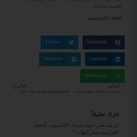
إقليمية ودولية.
النافذة اللوجستية
Twitter
Facebook
Telegram
LinkedIn
WhatsApp
السابق
التالي
موانئ دبي العالمية تضخ استثمارات جديدة بـ 367 مليون درهم في جمهورية الدومينيكان
الخطوط الجوية الكويتية تؤكد جاهزيتها لتقديم خدمات المناولة الأرضية لجميع شركات الطيران في «T1»
اترك تعليقاً
لن يتم نشر عنوان بريدك الإلكتروني.
الحقول
الإلزامية مشار إليها بـ
*