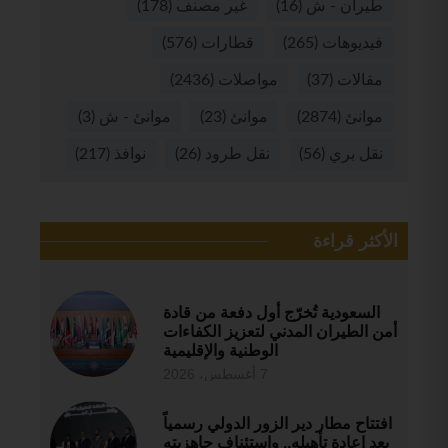
طيران - ش
(16)
غير مصنف
(178)
فيديوهات
(265)
قطارات
(576)
مقالات
(37)
مواصلات
(2436)
موانئ
(2874)
موانئ
(23)
موانئ - ش
(3)
نقل بري
(56)
نقل طرود
(26)
نوافذ
(217)
الأكثر قراءة
السعودية تُخرّج أول دفعة من قادة
أمن الطيران المدني لتعزيز الكفاءات
الوطنية والإقليمية
7 أغسطس، 2026
افتتاح مطار دير الزور الدولي رسمياً
بعد إعادة تأهيله.. واستئناف جاهزيته