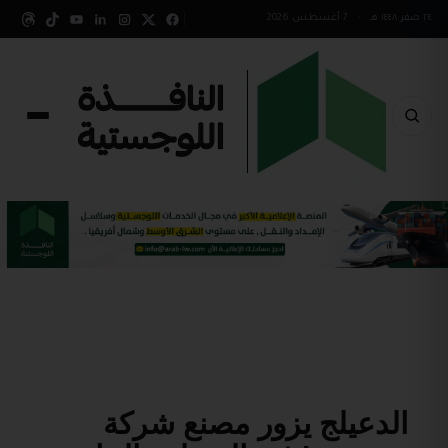
٢٤ صفر ١٤٤٨ هـ
•
7 أغسطس 2026
الدعيلج يزور مصنع شركة