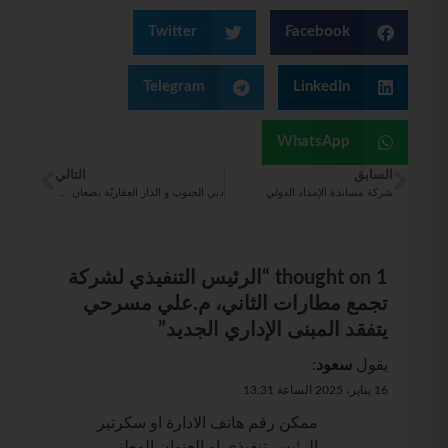
Twitter
Facebook
Telegram
LinkedIn
WhatsApp
السابق
التالي
شركة مساندة الإمداد الدولي
دبي الجنوب و الدار العقاريّة يضعان حجر الأساس لأول منشأة لوجستية
1 thought on “
الرئيس التنفيذي لشركة
تجمع مطارات الثاني، م.علي مسرحي
يتفقد المبنى الإداري الجديد
”
يقول
سعود
:
16 يناير، 2025 الساعة 13:31
ممكن رقم هاتف الادارة او سكرتير
الرئيس تنفيذي او العنوان الوطني