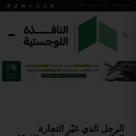
٢٧ صفر ١٤٤٨ هـ
•
10 أغسطس 2026
الرجل الذي غيّر التجارة