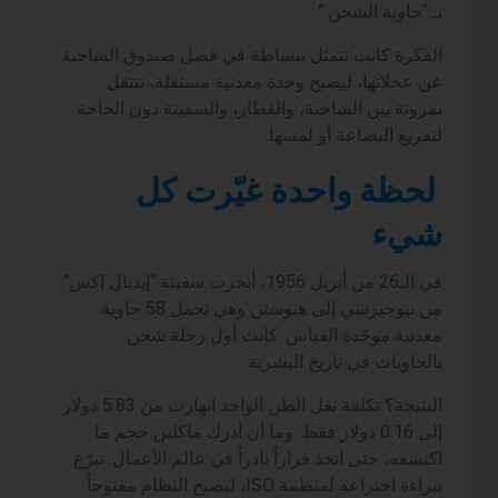
بـ “حاوية الشحن “.
الفكرة كانت تتمثل ببساطة في فصل صندوق الشاحنة
عن عجلاتها، ليصبح وحدة معدنية مستقلة، تنتقل
بمرونة بين الشاحنة، والقطار، والسفينة دون الحاجة
لتفريغ البضاعة أو لمسها.
لحظة واحدة غيّرت كل
شيء
في الـ26 من أبريل 1956، أبحرت سفينة “إيديال إكس”
من نيوجيرسي إلى هيوستن وهي تحمل 58 حاوية
معدنية موحّدة القياس. كانت أول رحلة شحن
بالحاويات في تاريخ البشرية.
النتيجة؟ تكلفة نقل الطن الواحد انهارت من 5.83 دولار
إلى 0.16 دولار فقط. وما أن أدرك ماكلين حجم ما
اكتشفه، حتى اتخذ قراراً نادراً في عالم الأعمال: تبرّع
ببراءة اختراعه لمنظمة ISO، ليصبح النظام مفتوحاً