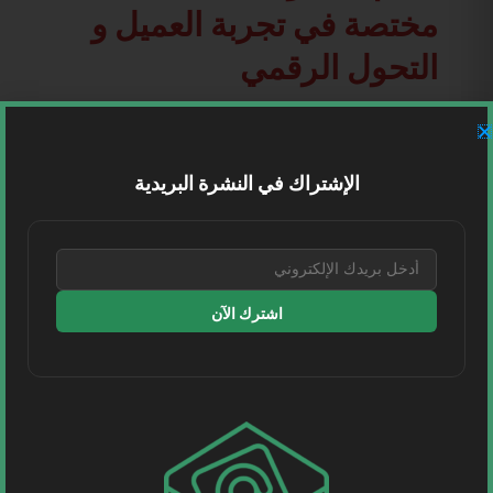
مختصة في تجربة العميل و
التحول الرقمي
النافذة اللوجستية
الإشتراك في النشرة البريدية
Twitter
Facebook
Telegram
LinkedIn
اشترك الآن
WhatsApp
السابق
التالي
“الملاحة الجوية السعودية” توقّع مذكرة تعاون ثلاثية مع طيران سنغافورة و”نيرا” لتعزيز الابتكار والاستدامة
الأكاديمية السعودية اللوجستية تُطلق النسخة الأولى من برنامج “قادة المستقبل” لتأهيل الكفاءات الوطنية
اترك تعليقاً