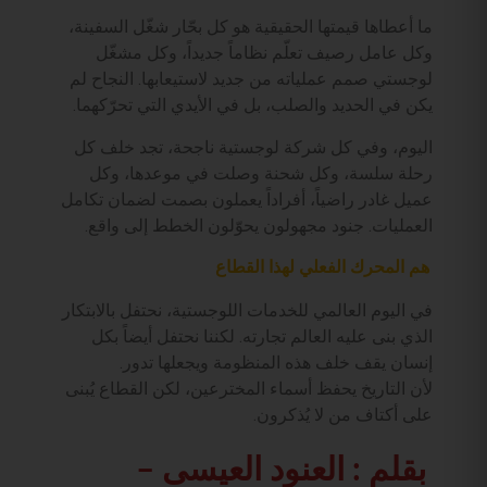
ما أعطاها قيمتها الحقيقية هو كل بحّار شغّل السفينة،
وكل عامل رصيف تعلّم نظاماً جديداً، وكل مشغّل
لوجستي صمم عملياته من جديد لاستيعابها. النجاح لم
يكن في الحديد والصلب، بل في الأيدي التي تحرّكهما.
اليوم، وفي كل شركة لوجستية ناجحة، تجد خلف كل
رحلة سلسة، وكل شحنة وصلت في موعدها، وكل
عميل غادر راضياً، أفراداً يعملون بصمت لضمان تكامل
العمليات. جنود مجهولون يحوّلون الخطط إلى واقع.
هم المحرك الفعلي لهذا القطاع
في اليوم العالمي للخدمات اللوجستية، نحتفل بالابتكار
الذي بنى عليه العالم تجارته. لكننا نحتفل أيضاً بكل
إنسان يقف خلف هذه المنظومة ويجعلها تدور.
لأن التاريخ يحفظ أسماء المخترعين، لكن القطاع يُبنى
على أكتاف من لا يُذكرون.
بقلم : العنود العيسى –