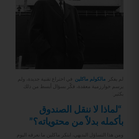
لم يفكر
مالكولم ماكلين
في اختراع تقنية جديدة، ولم
يرسم خوارزمية معقدة، فكّر بسؤال أبسط من ذلك
بكثير:
“لماذا لا ننقل الصندوق
بأكمله بدلاً من محتوياته؟”
ومن هذا التساؤل البديهي، ابتكر ماكلين ما نعرفه اليوم