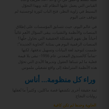
القياس التي يعمل عليها النظام كله. وبهذا التحوّل
البسيط في زاوية النظر، فتح الباب لثورة لوجستية لم
تتوقف حتى اليوم.
في عالم اليوم، حيث تتسابق المؤسسات على إطلاق
المنصات والأنظمة والتقنيات، يبقى السؤال الأهم غائباً
أحياناً: هل نفهم المشكلة الحقيقية التي نحاول حلّها؟
المنصات الرقمية اليوم هي بمثابة “الحاوية الجديدة”؛
صُممت لتوحيد لغة البيانات وتسهيل تدفقها، لكنها
-تماماً كالصندوق المعدني عام 1956- تبقى بلا قيمة
فعلية ما لم تتبناها العقول وتديرها الأيدي التي تحوّل
هذه الأنظمة المترابطة إلى واقع تشغيلي ملموس.
وراء كل منظومة… أناس
ثمة حقيقة أخرى تكشفها قصة ماكلين، وكثيراً ما تُغفلها
روايات النجاح:
الحاوية وحدها لم تكن كافية