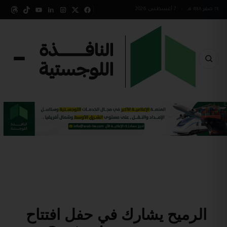
٢٤ صفر ١٤٤٨ هـ
•
7 أغسطس 2026
الرميح يشارك في حفل افتتاح