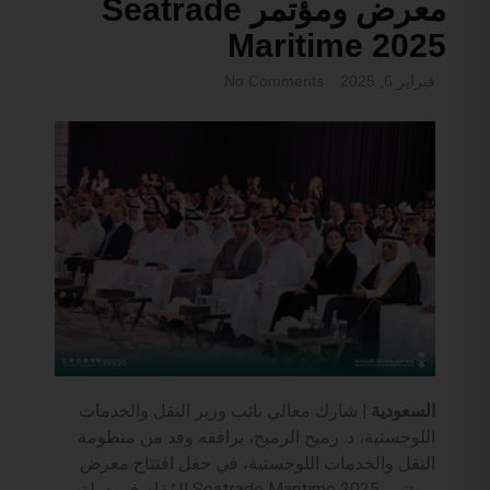
معرض ومؤتمر Seatrade
Maritime 2025
فبراير 6, 2025
No Comments
السعودية |
شارك معالي نائب وزير النقل والخدمات
اللوجستية، د. رميح الرميح، يرافقه وفد من منظومة
النقل والخدمات اللوجستية، في حفل افتتاح معرض
ومؤتمر Seatrade Maritime 2025 المُقام في دولة