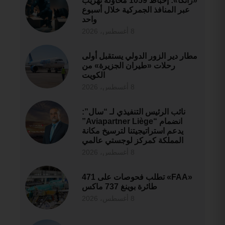
«زاتكا»: إحباط 1059 محاولة تهريب
عبر المنافذ الجمركية خلال أسبوع
واحد
8 أغسطس، 2026
مطار دير الزور الدولي يستقبل أولى
رحلات «طيران الجزيرة» من
الكويت
8 أغسطس، 2026
نائب الرئيس التنفيذي لـ “سال”:
انضمام “Aviapartner Liège”
يدعم استراتيجيتنا لترسيخ مكانة
المملكة كمركز لوجستي عالمي
8 أغسطس، 2026
«FAA» تطلب فحوصات على 471
طائرة بوينغ 737 ماكس
8 أغسطس، 2026