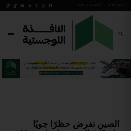
٢٥ صفر ١٤٤٨ هـ
•
8 أغسطس 2026
الصين تفرض حظرًا جويًا