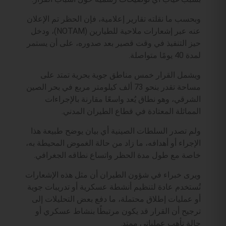
وبحسب ما نقلته تقارير إعلامية، فإن الحظر تم الإعلان
عنه عبر إشعارات ملاحية للطيارين (NOTAM)، ودخل
حيز التنفيذ في وقت قصير بعد صدوره، على أن يستمر
لمدة 40 يومًا متواصلة.
ويشمل القرار خمس مناطق جوية بحرية تمتد على
مساحة تقدر بنحو 73 ألف كيلومتر مربع في بحر الصين
الشرقي، وهو نطاق يُعد واسعًا مقارنة بالإجراءات
المماثلة المعتادة في قطاع الطيران المدني.
ولم تصدر السلطات الصينية أي بيان يوضح طبيعة هذا
الإجراء أو أهدافه، ما زاد من حالة الغموض المحيطة به،
خاصة مع طول مدة الحظر واتساع نطاقه الجغرافي.
ويرى خبراء في شؤون الطيران أن مثل هذه الإشعارات
تُستخدم عادة لتنظيم أنشطة عسكرية أو تدريبات جوية
أو عمليات إطلاق محتملة، ما دفع بعض التحليلات إلى
ترجيح أن القرار قد يكون مرتبطًا بنشاط عسكري أو
حالة تأهب عملياتي ممتد.