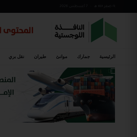
٢٤ صفر ١٤٤٨ هـ
•
7 أغسطس 2026
الرئيسية
جمارك
موانئ
طيران
نقل بري