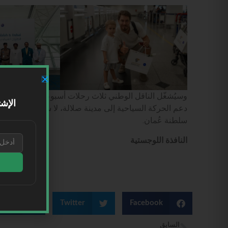
وسيُشغّل الناقل الوطني ثلاث رحلات أسبوعياً على مدار ا
الإشت
دعم الحركة السياحية إلى مدينة صلالة، لا سيما خلال موس
سلطنة عُمان.
النافذة اللوجستية
kedIn
Twitter
Facebook
السابق