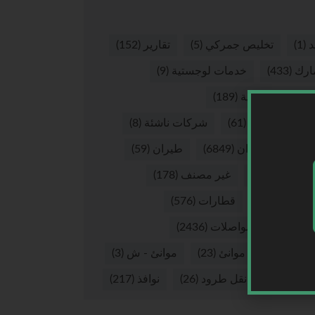
د
(1)
تخليص جمركي
(5)
تقارير
(152)
ارك
(433)
خدمات لوجستية
(9)
صيات لوجستية
(189)
كات لوجستية
(61)
شركات ناشئة
(8)
ق
(8)
طيران
(6849)
طيران
(59)
ران - ش
(16)
غير مصنف
(178)
يوهات
(265)
قطارات
(576)
لات
(37)
مواصلات
(2436)
نئ
(2874)
موانئ
(23)
موانئ - ش
(3)
 بري
(56)
نقل طرود
(26)
نوافذ
(217)