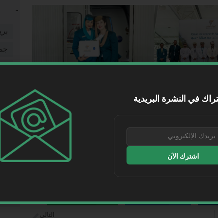
بري
جم
شخ
شر
لعام، بما يوفر خيارات سفر مباشرة للمسافرين، ويسهم في
راك في النشرة البريدية
م خريف ظفار، الذي يُعد من أبرز المواسم السياحية في
طر
طي
فيد
اشترك الآن
مقا
موا
نقل
WhatsApp
Telegram
Lin
التالي