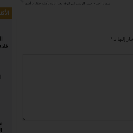
سوريا: افتتاح جسر الرشيد في الرقة بعد إعادة تأهيله خلال 5 أشهر
الأكث
ال
ر إليها بـ
*
قادة
ا
ط
ا