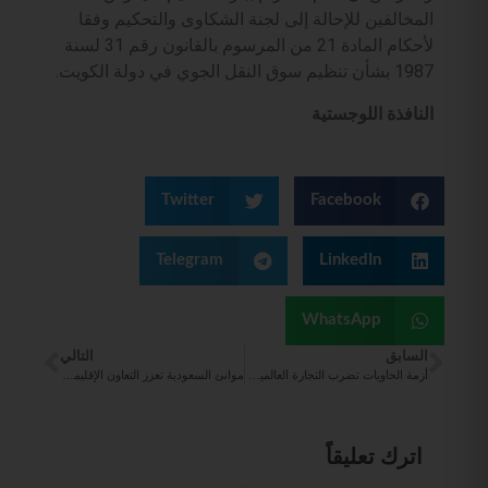
المخالفين للإحالة إلى لجنة الشكاوى والتحكيم وفقا
لأحكام المادة 21 من المرسوم بالقانون رقم 31 لسنة
1987 بشأن تنظيم سوق النقل الجوي في دولة الكويت.
النافذة اللوجستية
Twitter
Facebook
Telegram
LinkedIn
WhatsApp
السابق
التالي
أزمة الحاويات تضرب التجارة العالمية.. وتحويل المسارات يرفع التكاليف ويهدد بارتفاع الأسعار
موانئ السعودية تعزز التعاون الإقليمي مع البحرين والكويت وقطر وعُمان لضمان انسيابية التجارة
اترك تعليقاً