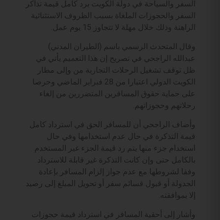
السفر والسياحة في دولة الكويت برد كامل قيمة تذاكر
السفر والحجوزات الملغاة بسبب الظروف الاستثنائية
الراهنة وذلك خلال مهلة لا تتجاوز 15 يوم عمل.
وقال المتحدث الرسمي باسم (الطيران المدني)
عبدالله الراجحي في تصريح إن هذا التعميم يأتي في
ظل توقف تشغيل الرحلات التجارية من وإلى مطار
الكويت الدولي اعتبارا من 28 فبراير الماضي وحرصا
على حماية حقوق المسافرين المتضررين من إلغاء
رحلاتهم وحجوزاتهم.
وأضاف الراجحي أن للمسافر الحق في استرداد كامل
قيمة التذكرة في حال عدم استخدامها وفي حال
استخدام جزء منها يتم رد قيمة الجزء غير المستخدم
بالكامل حتى وإن كانت التذكرة غير قابلة للاسترداد
وفقا لشروطها مع عدم جواز إلزام المسافر بإعادة
الجدولة أو قبول قسائم سفر أو تحويل المبلغ إلى رصيد
إلا بموافقته.
وأشار إلى أحقية المسافر في استرداد قيمة حجوزات