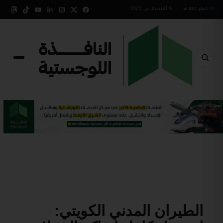
٢٣ صفر ١٤٤٨ هـ
•
6 أغسطس 2026
الطيران المدني الكويتي: