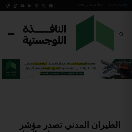
٢٣ صفر ١٤٤٨ هـ
•
6 أغسطس 2026
الطيران المدني تصدر مؤشر