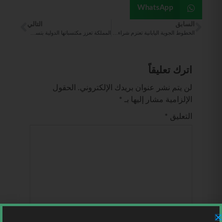
WhatsApp
السابق
التالي
الخطوط الجوية اليابانية تعتزم شراء 42 طائرة من إيرباص وبوينج
المملكة تعزز مكتسباتها الدولية بتسجيل 248 نقطة في مؤشّر اتصال شبكة الملاحة البحرية
اترك تعليقاً
لن يتم نشر عنوان بريدك الإلكتروني.
الحقول
الإلزامية مشار إليها بـ
*
التعليق
*