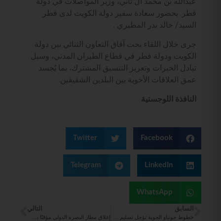
عبدالله بن محمد آل ثاني، وزير المواصلات في دولة
قطر. بحضور سعادة سفير دولة الكويت لدى قطر
السيد/ خالد بدر المطيري .
جرى خلال اللقاء بحث آفاق التعاون الثنائي بين دولة
الكويت ودولة قطر في قطاع الطيران المدني، وسبل
تبادل الخبرات وتعزيز التنسيق المشترك، بما يُجسد
عمق العلاقات الأخوية بين البلدين الشقيقين.
النافذة اللوجستية
Twitter
Facebook
Telegram
LinkedIn
WhatsApp
السابق
التالي
خطوط جونياو الجوية تؤجل تسليم طائرة بوينج 787-9 دريملاينر
إغلاق ‎مطار البصرة الدولي مؤقتًا بسبب سوء الأحوال الجوية وتصاعد ‎الغبار