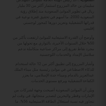
سليمان بن خالد المزروع استثمار أكثر من 30 مليار
ريال في تطوير الموانئ السعودية منذ إطلاق رؤية
السعودية 2030، ما أسهم في تحقيق قفزة نوعية في
قدراتها التشغيلية وتعزيز دورها كمحور لوجستي
إقليمي.
وأوضح أن القدرة الاستيعابية للموانئ ارتفعت بأكثر من
50% خلال السنوات الأخيرة، بالتوازي مع تحولها من
مجرد نقاط تفريغ إلى مراكز صناعية متكاملة تدعم
سلاسل الإمداد والخدمات اللوجستية.
وأشار المزروع إلى تطبيق أكثر من 12 حالة استخدام
للذكاء الاصطناعي في موانئ رئيسية مثل ميناء الملك
عبدالعزيز بالدمام وميناء جدة الإسلامي، ما يعزز
الكفاءة التشغيلية ويرفع مستوى الخدمات.
وبيّن أن الموانئ السعودية أصبحت وجهة لشركات من
الإمارات وقطر والبحرين لتصدير منتجاتها، في وقت لم
تتجاوز فيه نسبة استغلال الطاقة الاستيعابية 56%، ما