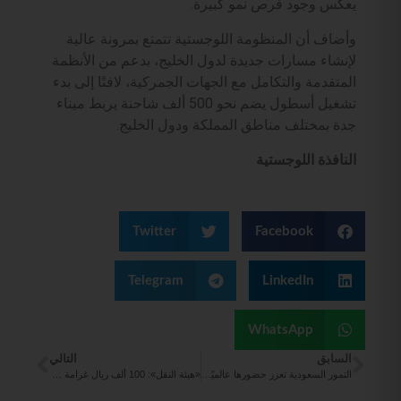
يعكس وجود فرص نمو كبيرة.
وأضاف أن المنظومة اللوجستية تتمتع بمرونة عالية
لإنشاء مسارات جديدة لدول الخليج، بدعم من الأنظمة
المتقدمة والتكامل مع الجهات الجمركية، لافتًا إلى بدء
تشغيل أسطول يضم نحو 500 ألف شاحنة يربط ميناء
جدة بمختلف مناطق المملكة ودول الخليج.
النافذة اللوجستية
Twitter
Facebook
Telegram
LinkedIn
WhatsApp
السابق
التالي
التمور السعودية تعزز حضورها عالميًا بصادرات تتجاوز 1.9 مليار ريال في 2025
«هيئة النقل»: 100 ألف ريال غرامة لنقل حاملي تأشيرات الزيارة إلى مكة خلال موسم الحج