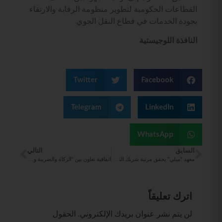
القطاعات الحكومية لتطوير منظومة الرقابة والارتقاء
بجودة الخدمات في قطاع النقل الجوي.
النافذة اللوجيستية
Twitter
Facebook
Telegram
LinkedIn
WhatsApp
السابق
التالي
معهد “ميلي” يحقق مرتبة شريك النخبة المميز مع منظمة ASCM العالمية
اتفاقية تعاون بين “الزكاة والضريبة والجمارك” و”الداخلية” لتعزيز العمل بالمنافذ البرية
اترك تعليقاً
لن يتم نشر عنوان بريدك الإلكتروني.
الحقول