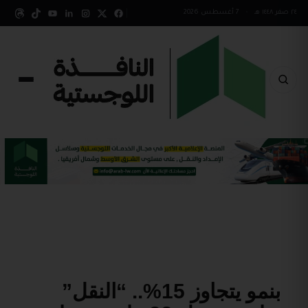
٢٤ صفر ١٤٤٨ هـ
•
7 أغسطس 2026
​بنمو يتجاوز 15%.. “النقل”