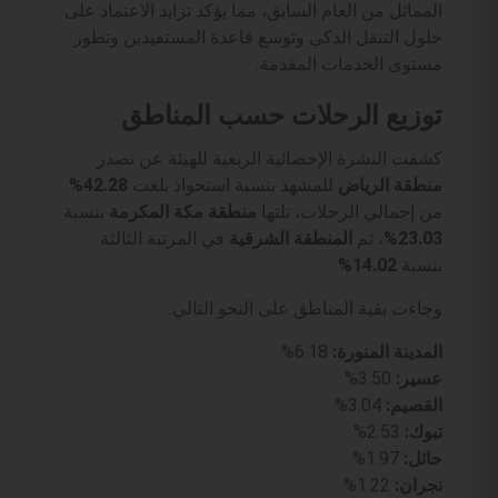
المماثل من العام السابق، مما يؤكد تزايد الاعتماد على
حلول التنقل الذكي وتوسع قاعدة المستفيدين وتطور
مستوى الخدمات المقدمة.
توزيع الرحلات حسب المناطق
​كشفت النشرة الإحصائية الربعية للهيئة عن تصدر
منطقة الرياض
للمشهد بنسبة استحواذ بلغت
42.28%
من إجمالي الرحلات، تلتها
منطقة مكة المكرمة
بنسبة
23.03%
، ثم
المنطقة الشرقية
في المرتبة الثالثة
بنسبة
14.02%
.
​وجاءت بقية المناطق على النحو التالي:
المدينة المنورة:
6.18%
عسير:
3.50%
القصيم:
3.04%
تبوك:
2.53%
حائل:
1.97%
نجران:
1.22%