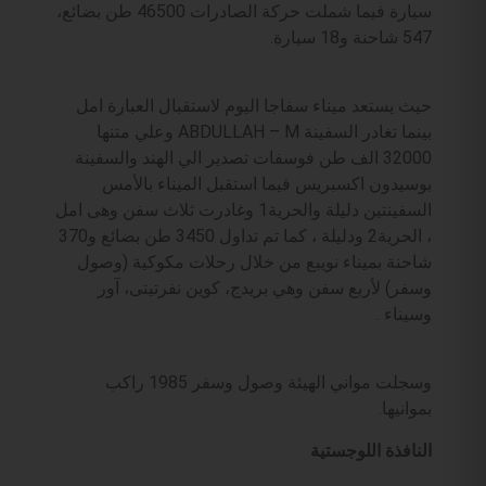
سيارة فيما شملت حركة الصادرات 46500 طن بضائع،
547 شاحنة و18 سيارة.
حيث يستعد ميناء سفاجا اليوم لاستقبال العبارة امل
بينما تغادر السفينة ABDULLAH – M وعلي متنها
32000 الف طن فوسفات تصدير الي الهند والسفينة
بوسيدون اكسبريس فيما استقبل الميناء بالأمس
السفينتين دليلة والحرية1 وغادرت ثلاث سفن وهى امل
، الحرية2 ودليلة ، كما تم تداول 3450 طن بضائع و370
شاحنة بميناء نويبع من خلال رحلات مكوكية (وصول
وسفر) لأربع سفن وهي بريدج، كوين نفرتيتى، آور
وسيناء .
وسجلت مواني الهيئة وصول وسفر 1985 راكب
بموانيها.
النافذة اللوجستية