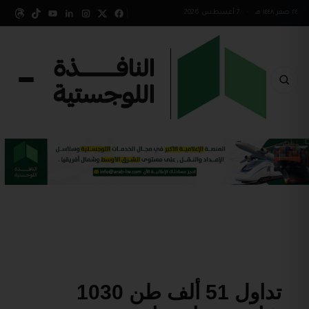
٢٤ صفر ١٤٤٨ هـ
•
7 أغسطس 2026
تداول 51 ألف طن 1030