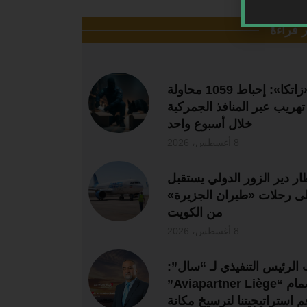
ر قراءة
«زاتكا»: إحباط 1059 محاولة
تهريب عبر المنافذ الجمركية
خلال أسبوع واحد
8 أغسطس، 2026
ر دير الزور الدولي يستقبل
لى رحلات «طيران الجزيرة»
من الكويت
8 أغسطس، 2026
 الرئيس التنفيذي لـ “سال”:
انضمام “Aviapartner Liège”
م استراتيجيتنا لترسيخ مكانة