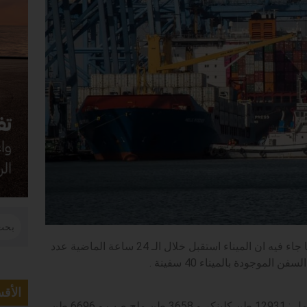
|أصدر المركز الإعلامي لهيئة ميناء دمياط بياناً اعلاميا جاء فيه ان الميناء استقبل خلال الـ 24 ساعة الماضية عدد
الأق
وقد بلغت حركة الصادر من البضائع العامة 35453 طن تشمل : 12931 طن كلينكر و 3658 طن ملح صب و 6696 طن