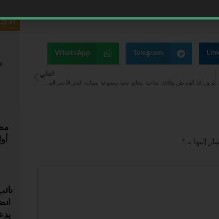
الأكث
WhatsApp
Telegram
Lin
التالي
“فلاي-إن” بمطار الأحساء الدولي ⁦
تداول 18 ألف طن و1036 شاحنة بضائع عامة ومتنوعة بموانئ البحر الأحمر المصرية
مطا
أو
ر إليها بـ
*
نائب
يدع