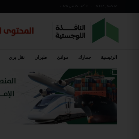
٢٥ صفر ١٤٤٨ هـ
•
8 أغسطس 2026
الرئيسية
جمارك
موانئ
طيران
نقل بري