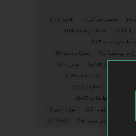
د
(1)
تخليص جمركي
(5)
تقارير
(152)
ارك
(434)
خدمات لوجستية
(10)
صيات لوجستية
(189)
كات لوجستية
(61)
شركات ناشئة
(8)
ق
(8)
طيران
(6860)
طيران
(60)
ران - ش
(16)
غير مصنف
(178)
يوهات
(265)
قطارات
(577)
لات
(37)
مواصلات
(2437)
نئ
(2875)
موانئ
(23)
موانئ - ش
(3)
 بري
(57)
نقل طرود
(26)
نوافذ
(217)