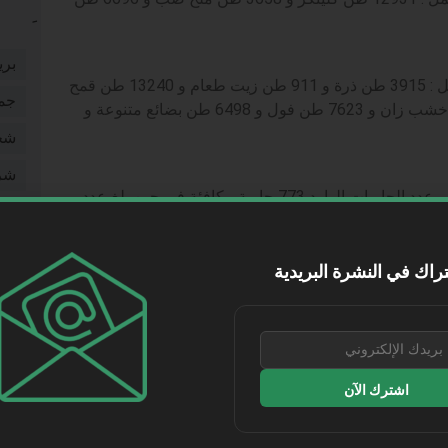
بري
كما بلغت حركة الوارد من البضائع العامة 37950 طن تشمل : 3915 طن ذرة و 911 طن زيت طعام و 13240 طن قمح
جم
و 1100 طن كسب بذرة عباد و 700 طن خردة و 927 طن خشب زان و 7623 طن فول و 6498 طن بضائع متنوعة و
شخ
شر
بينما بلغت حركة الصادر من الحاويات 1235 حاوية مكافئة و عدد الحاويات الوارد 773 حاوية مكافئة فى حين بلغ عدد
طر
طي
راك في النشرة البريدية
ووصل رصيد صومعة الحبوب والغلال للقطاع العام بالميناء من القمح 70468 طنًا … بينما بلغ رصيده في مخازن القطاع
فيد
مقا
موا
كما غادر عدد 2 قطار بحمولة إجمالية 2498 طن قمح متجهين إلى صوامع شبرا ، و عدد 1 قطار بعد أن فرغ عدد 25
اشترك الآن
نقل