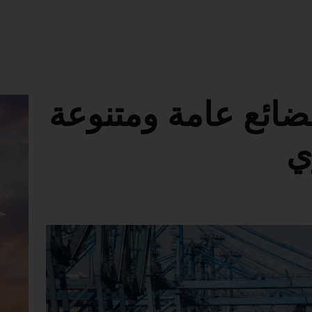
 طن بضائع عامة ومتنوعة
ي