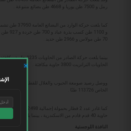
رمل و 7500 طن يوريا و 4668 طن بضائع متنوعة .
70 طن مولاس و 2966 طن حديد .
الحاويات الترانزيت 3800 حاوية مكافئة .
الإشت
الخاص 113726 طنًا .
حاوية 40 قدم قادم من الاسكندرية ، بينما بلغت الشاحنات دخولًا وخروجًا عدد 4437 شاحنة .
النافذة اللوجستية