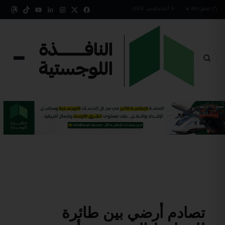
٢٦ صفر ١٤٤٨ هـ
•
9 أغسطس 2026
تصادم أرضي بين طائرة