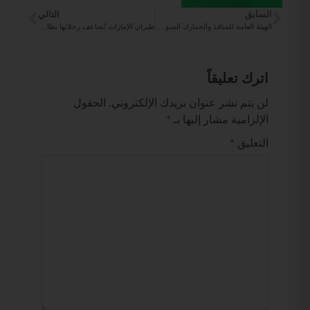
السابق
التالي
الهيئة العامة للمنافذ والجمارك السورية وCMA CGM توقعان اتفاقية شراكة استراتيجية لتعزيز النقل والخدمات اللوجستية
طيران الإمارات تُضاعف رحلاتها بطائرات A350 إلى كولومبو
اترك تعليقاً
لن يتم نشر عنوان بريدك الإلكتروني.
الحقول
الإلزامية مشار إليها بـ
*
التعليق
*