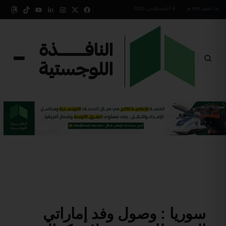
٢٥ صفر ١٤٤٨ هـ
•
8 أغسطس 2026
سوريا : وصول وفد إماراتي