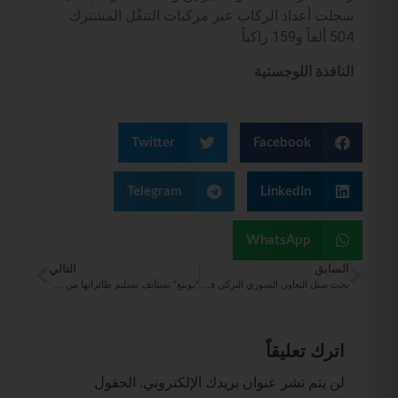
سجلت أعداد الركاب عبر مركبات التنقّل المشترك
504 ألفاً و159 راكباً.
النافذة اللوجستية
Twitter
Facebook
Telegram
LinkedIn
WhatsApp
السابق
التالي
بحث سبل التعاون السوري التركي في مجال النقل والسكك الحديدية
“بوينغ” تستأنف تسليم طائراتها من طراز 737 ماكس الجديدة إلى عملائها الصينيين
اترك تعليقاً
لن يتم نشر عنوان بريدك الإلكتروني.
الحقول