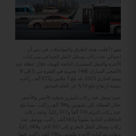
دبي |
أعلنت ‎هيئة الطرق والمواصلات في ‎دبي أن
إجمالي عدد ركاب وسائل النقل الجماعي ومركبات
الأجرة والتنقل المشترك التابعة للهيئة، خلال عطلة عيد
الأضحى المبارك 1446 هجرية في الفترة من 5 إلى 8
يونيو الجاري 2025، قد بلغ 7 ملايين و577 ألف راكب،
بنسبة ارتفاع تبلغ 14% عن العام السابق.
حيث وصل عدد ركاب المترو بخطيه الأحمر والأخضر
خلال العطلة، إلى مليونين و786 ألف راكب، بينما بلغ
عدد ركاب الترام 119 ألفاً و917 راكباً، وعدد ركاب
الحافلات العامة مليوناً و663 ألف راكب، ووصل عدد
ركاب وسائل النقل البحري إلى 307 آلاف و684 راكباً،
ونقلت مركبات الأجرة مليونين و196 ألف راكب، فيما