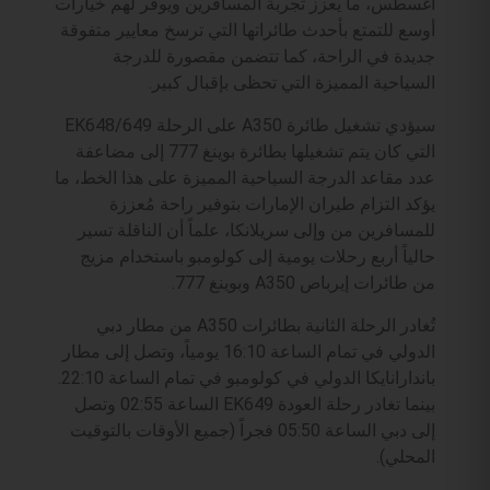
أغسطس، ما يعزز تجربة المسافرين ويوفر لهم خيارات
أوسع للتمتع بأحدث طائراتها التي ترسخ معايير متفوقة
جديدة في الراحة، كما تتضمن مقصورة للدرجة
السياحية المميزة التي تحظى بإقبال كبير.
سيؤدي تشغيل طائرة A350 على الرحلة EK648/649
التي كان يتم تشغيلها بطائرة بوينغ 777 إلى مضاعفة
عدد مقاعد الدرجة السياحية المميزة على هذا الخط، ما
يؤكد التزام طيران الإمارات بتوفير راحة مُعززة
للمسافرين من وإلى سريلانكا، علماً أن الناقلة تسير
حالياً أربع رحلات يومية إلى كولومبو باستخدام مزيج
من طائرات إيرباص A350 وبوينغ 777.
تُغادر الرحلة الثانية بطائرات A350 من مطار دبي
الدولي في تمام الساعة 16:10 يومياً، وتصل إلى مطار
باندارانايكا الدولي في كولومبو في تمام الساعة 22:10.
بينما تغادر رحلة العودة EK649 الساعة 02:55 وتصل
إلى دبي الساعة 05:50 فجراً (جميع الأوقات بالتوقيت
المحلي).