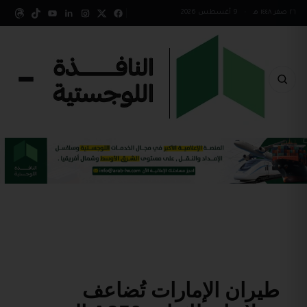
٢٦ صفر ١٤٤٨ هـ
•
9 أغسطس 2026
طيران الإمارات تُضاعف