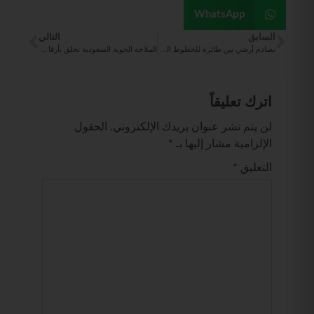
WhatsApp
السابق
التالي
تصادم أرضي بين طائرة للخطوط السعودية وأخرى للخطوط الفلبينية في مطار مانيلا والتحقيقات جارية
الملاحة الجوية السعودية تحلق بأرقام قياسية وتدير أكثر من 250 ألف حركة جوية في الربع الثاني لـ 2026
اترك تعليقاً
لن يتم نشر عنوان بريدك الإلكتروني.
الحقول
الإلزامية مشار إليها بـ
*
التعليق
*