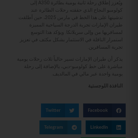
ويُعزز إطلاق رحلة ثانية يومية بطائرة A350 إلى
كولومبو النجاح الذي حققته رحلات الطائرة عند
تدشينها على هذا الخط في مارس 2025، حين أطلقت
طيران الإمارات تجربة الدرجة السياحية المميزة
لمسافريها من وإلى سريلانكا. ويؤكد هذا التوسع
استمرار الناقلة في الاستثمار بشكل مكثف في تعزيز
تجربة المسافرين.
يذكر أن طيران الإمارات تسير حالياً ثلاث رحلات يومية
مباشرة على خط كولومبو-دبي، بالإضافة إلى رحلة
يومية واحدة عبر مالي في المالديف.
النافذة اللوجستية
Twitter
Facebook
Telegram
LinkedIn