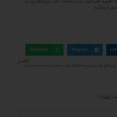
 من أفراد طاقم الضيافة الجوية على فنون تقديم الخدمة على متن الطائرة، بما
فر استثنائية.
WhatsApp
Telegram
Lin
التالي
 الطيارين ببرنامج (EBT)، ومنصة Airbus MATe Suite الرقمية المتقدمة.
وزير الحج والعمرة ورئيس هيئة الطيران المدني يتفقدان منفذ جديدة عرعر لمتابعة جاهزية استقبال ضيوف الرحمن
ر إليها بـ
*