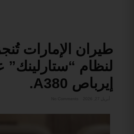
طيران ‎الإمارات
لنظام “ستارلينك” ع
إيرباص A380.
أبريل 27, 2026
No Comments