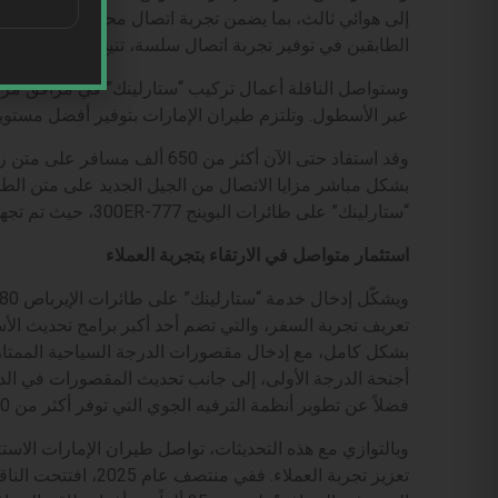
إلى هوائي ثالث، بما يضمن تجربة اتصال محسّنة تتناسب مع س
الطابقين في توفير تجربة اتصال سلسة، تتيح للعملاء الاست
وستواصل الناقلة أعمال تركيب “ستارلينك” في مرافق مرك
عبر الأسطول. وتلتزم طيران الإمارات بتوفير أفضل مستو
وقد استفاد حتى الآن أكثر من 650
بشكل مباشر مزايا الاتصال من الجيل الجديد على متن الطا
“ستارلينك” على طائرات البوينج 777-300ER، حيث تم تجهيز 25 طائرة حتى الآن.
استثمار متواصل في الارتقاء بتجربة العملاء
بشكل كامل، مع إدخال مقصورات الدرجة السياحية الممتازة
أجنحة الدرجة الأولى، إلى جانب تحديث المقصورات في الد
فضلاً عن تطوير أنظمة الترفيه الجوي التي توفر أكثر من 6500 قناة ترفيهية.
وبالتوازي مع هذه التحديثات، تواصل طيران الإمارات الاست