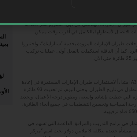
عتها الاستيعابية الأكبر. كما تساهم تقنيات التكامل بين
متاع بسرعات عالية وفقاً لطبيعة الاستخدام وقدرات الأجهزة.
ز طيران الإمارات الهندسي في دبي، لتسريع نشر الخدمة
يات الاتصال لأسطولها بالكامل في أقرب وقت ممكن.
ال
 ألف مسافر على متن رحلات طيران الإمارات المزودة بخدمة “ستارلينك”، واختبروا
بمين
ئرة. كما أن الناقلة استكملت بالفعل أولى عمليات تركيب
ويشكّل إدخال خدمة “ستارلينك” على طائرات الإيرباص A380 امتداداً لاستثمارات طيران الإمارات المستمرة في إعادة
تعريف تجربة السفر، والتي تضم أحد أكبر برامج تحديث الأسطول في تاريخ الطيران. وحتى اليوم، تم تحديث 93 طائرة
الأو
 التي حظيت بإشادة واسعة، وتطوير درجة الأعمال، وتجديد
رجة السياحية وتحسين التشطيبات في جميع أنحاء الطائرة،
ثمار في برامج التدريب والمرافق الداعمة التي تسهم في
تعزيز تجربة العملاء. ففي منتصف عام 2025، افتتحت الناقلة منشأة جديدة بتكلفة 8 ملايين دولار تحت اسم “مركز