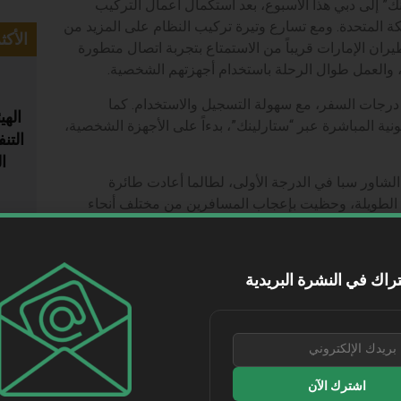
 مزودة بخدمة “ستارلينك” إلى دبي هذا الأسبوع، بعد استكمال أعمال التركيب
ة المتحدة. ومع تسارع وتيرة تركيب النظام على المزيد من
الأكث
 عام 2026، سيتمكن عملاء طيران الإمارات قريباً من الاستمتاع بتجربة اتصال متطورة
ت، والعمل طوال الرحلة باستخدام أجهزتهم الشخصية.
 درجات السفر، مع سهولة التسجيل والاستخدام. كما
الهي
نية المباشرة عبر “ستارلينك”، بدءاً على الأجهزة الشخصية،
التن
ا
لشاور سبا في الدرجة الأولى، لطالما أعادت طائرة
ر على الرحلات الطويلة، وحظيت بإعجاب المسافرين من مختلف أنحاء
يع الدرجات، ترتقي تجربة السفر على متن هذه الطائرة
ان
راك في النشرة البريدية
بصفتها أكبر طائرة ركاب في العالم، تطرح طائرة الإيرباص A380 تحديات وفرصاً هندسية فريدة. وقد تم تصميم هذا
اسب مع هيكل الطائرة ذي الطابقين وسعتها الكبيرة من
م
اشترك الآن
وبالمقارنة مع طائرات الإمارات البوينح 777، تتميز طائرة الإيرباص A380 بعدد أكبر من نقاط الاتصال اللاسلكي، إضافة