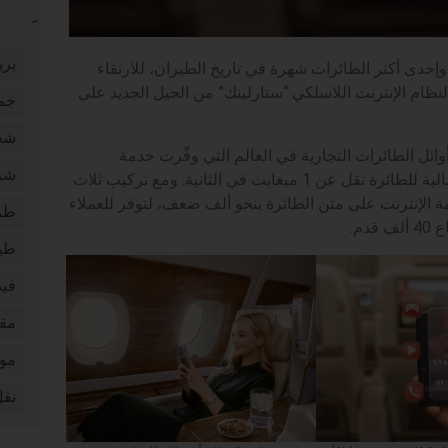
بري
مارات الإيرباص A380 الأيقونية، وإحدى أكثر الطائرات شهرة في تاريخ الطيران، للارتقاء
لنظام الإنترنت اللاسلكي “ستارلينك” من الجيل الجديد على
جم
شخ
ران الإمارات من أوائل الطائرات التجارية في العالم التي وفّرت خدمة
شر
الإنترنت لعملائها، حيث كانت الأنظمة الأولية توفر سعة إجمالية للطائرة تقل عن 1 ميغابت في الثانية. ومع تركيب ثلاث
 الإنترنت على متن الطائرة بنحو ألف ضعف، لتوفر للعملاء
طر
م.
طي
فيد
مقا
موا
نقل