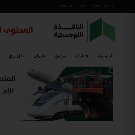
٢٥ صفر ١٤٤٨ هـ
•
8 أغسطس 2026
الرئيسية
جمارك
موانئ
طيران
نقل بري