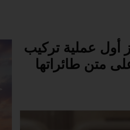
 تُنجز أول عملية تركيب
لى متن طائراتها