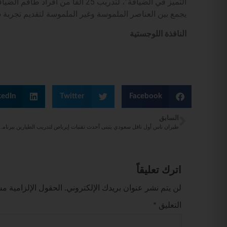
التميز في الضيافة”، لتدريب 25 ألفاً
يجمع بين العناصر الملموسة وغير الملموسة لتقديم تجربة س
النافذة اللوجستية
kedIn
Twitter
Facebook
السابق
طيران ناس أول ناقل سعودي يتبنى أحدث تقنيات إيرباص لتدريب
اترك تعليقاً
لن يتم نشر عنوان بريدك الإلكتروني.
الحقول الإلزامية مشا
التعليق
*