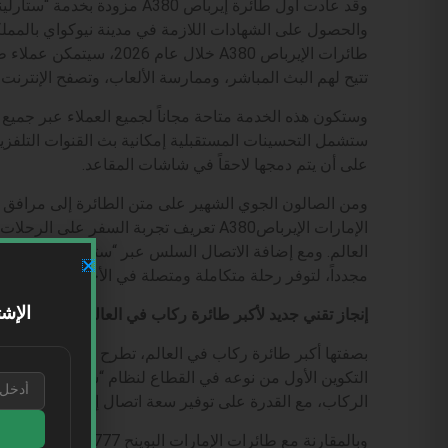
وقد عادت أول طائرة إيرباص A380
والحصول على الشهادات اللازمة في مدينة نيوكواي بالمملك
طائرات الإيرباص A380 خلال
تتيح لهم البث المباشر، وممارسة الألعاب، وتصفح الإنترن
وستكون هذه الخدمة متاحة مجاناً لجميع العملاء عبر جميع
ستشمل التحسينات المستقبلية إمكانية بث القنوات التلفزيو
على أن يتم دمجها لاحقاً في شاشات المقاعد.
ومن الصالون الجوي الشهير على متن الطائرة إلى مرافق ا
الإمارات الإيرباصA380 تعريف تجربة السف
العالم. ومع إضافة الاتصال السلس عبر “ستارلينك” في جم
مجدداً، لتوفر رحلة متكاملة ومتصلة في الأجواء.
الإشت
إنجاز تقني جديد لأكبر طائرة ركاب في العالم
التكوين الأول من نوعه في القطاع لنظام “ستارلينك” ليتن
الركاب، مع القدرة على توفير سعة اتصال إجمالية تتجاوز 2 غيغابت في الثانية عبر المقصورات.