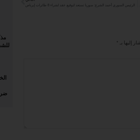
لطائرات باستثمارات 6 مليارات دولار
الرئيس السوري أحمد الشرع: سوريا تستعد لتوقيع عقد لشراء 8 طائرات إيرباص
مذك
ر إليها بـ
*
للشح
الخ
ضري