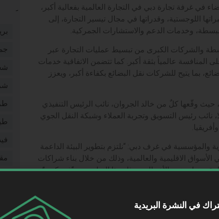
في غرفة تجارة دبي في التجارة العالمية بفعالية أكبر،
اتها اللوجستية، وقدراتها في مجال تيسير التجارة، إلى
لمبسطة، وخدمات الدعم والاستشارات الجمركية.
بري
سطة والشركات الكبرى من تبسيط عمليات التجارة عبر
جم
ى المنافسة عالمياً بثقة أكبر. كما تتضمن الاتفاقية خدمات
شخ
ائع، بما يتيح للشركات نقل البضائع بكفاءة أكبر، ويعزز
شر
يث وقّعها كلٌ من خالد الجروان، نائب الرئيس التنفيذي
طر
، نائب رئيس التسويق وتجربة العملاء وشبكة النقل الجوي
طي
فريقيا.
فيد
ية والمؤسسية في غرف دبي: “نلتزم بتطوير البيئة الداعمة
لأسواق الاقليمية والعالمية، وذلك من خلال بناء شراكات
مقا
مقدمة لمجتمع الأعمال. ويمثل هذا التعاون مع “فيديكس”
موا
دمات تسهم في رفع جاهزيتها للتصدير وتسريع وصول
ستدام لحركة التجارة الخارجية لإمارة دبي.”
نقل
راك في النشرة البريدية
بة العملاء وشبكة النقل الجوي في فيديكس لمنطقة الشرق