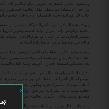
وستسهم مذكرة التفاهم في تعزيز مشاركة الشركات الأعضاء 
من خلال الاستفادة من شبكة النقل العالمية لفيديكس، وخبر
جانب البرامج اللوجستية التفضيلية، وإجراءات الانضمام ا
وتهدف هذه المبادرة إلى تمكين الشركات الصغيرة والمتو
الحدود، والوصول إلى أسواق دولية جديدة، وتعزيز قدرتها عل
لتيسير التجارة، بما في ذلك دعم نظام الإدخال المؤقت للبض
مكانة دبي بوصفها مركزاً عالمياً رائداً للتجارة.
وجرى توقيع مذكرة التفاهم في المقر الرئيسي لغرف دبي، ح
للخدمات التجارية والمؤسسية في غرف دبي، ونيتين تاتيوالا
لدى فيديكس لمنطقة الشرق الأوسط وشبه القارة الهندية وأ
وقال خالد الجروان، نائب الرئيس التنفيذي للخدمات التجار
لتوسع أعمال الشركات العاملة في دبي وتعزيز حضورها في ا
فاعلة تسهم في تيسير التجارة وتطوير منظومة الخدمات ال
خطوة مهمة لدعم الشركات عبر حلول لوجستية متقدمة وخ
منتجاتها وخدماتها إلى الأسواق العالمية، بما يدعم النمو الم
الإشت
ومن جانبه، قال نيتين تاتيوالا، نائب رئيس التسويق وتجر