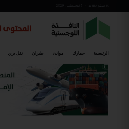
٢٤ صفر ١٤٤٨ هـ
•
7 أغسطس 2026
الرئيسية
جمارك
موانئ
طيران
نقل بري