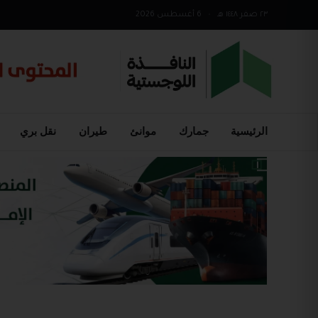
٢٣ صفر ١٤٤٨ هـ
•
6 أغسطس 2026
الرئيسية
جمارك
موانئ
طيران
نقل بري