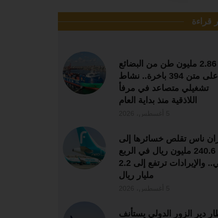
ر قراءة
2.86 مليون طن من البضائع
على متن 394 باخرة.. نشاط
تشغيلي متصاعد في مرفأ
اللاذقية منذ بداية العام
5 أغسطس، 2026
ان ناس تقلص خسائرها إلى
240.6 مليون ريال في الربع
الثاني.. والإيرادات ترتفع إلى 2.2
مليار ريال
5 أغسطس، 2026
ر دير الزور الدولي يستأنف