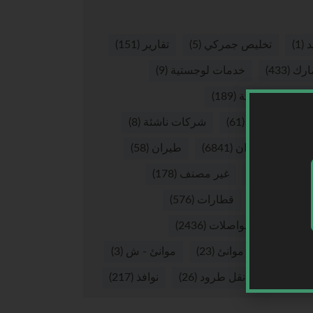
د
(1)
تخليص جمركي
(5)
تقارير
(151)
ارك
(433)
خدمات لوجستية
(9)
صيات لوجستية
(189)
كات لوجستية
(61)
شركات ناشئة
(8)
ق
(7)
طيران
(6841)
طيران
(58)
ران - ش
(16)
غير مصنف
(178)
يوهات
(265)
قطارات
(576)
لات
(37)
مواصلات
(2436)
نئ
(2874)
موانئ
(23)
موانئ - ش
(3)
 بري
(55)
نقل طرود
(26)
نوافذ
(217)