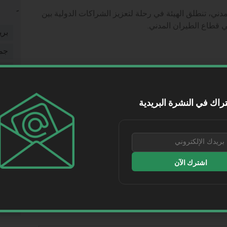
مدني، تنطلق الهيئة في رحلة لتعزيز الشراكات الدولية بين
ي قطاع الطيران المدني.
بري
جم
شخ
شر
راك في النشرة البريدية
طر
WhatsApp
Telegram
Lin
طي
التالي
2 في دبي
مجلس إدارة سار يعقد اجتماعه الرابع من دورته السادسة برئاسة معالي صالح الجاسر
فيد
اشترك الآن
مقا
موا
ر إليها بـ
*
نقل