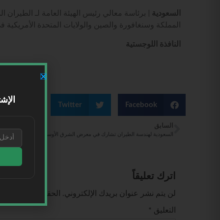
السعودية |
برئاسة معالي رئيس الهيئة العامة لـ الطيران ال
المملكة وسنغافورة والصين والولايات المتحدة الأمريكية ف
النافذة اللوجستية
الإشت
kedIn
Twitter
Facebook
السابق
السعودية لهندسة الطيران تشارك في معرض الشرق الأوسط لصيانة وإصلاح وتجديد الطائرات 024
اترك تعليقاً
لن يتم نشر عنوان بريدك الإلكتروني.
الحقول الإلزامية مشا
التعليق
*