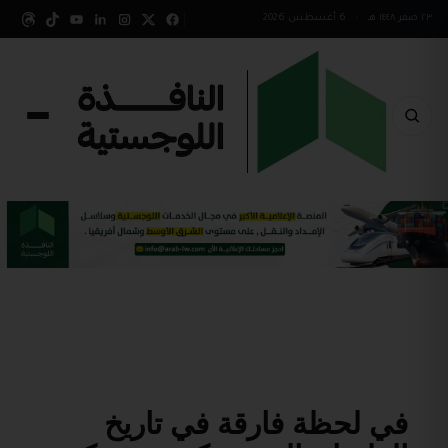
٢٣ صفر ١٤٤٨ هـ
•
6 أغسطس 2026
في لحظة فارقة في تاريخ