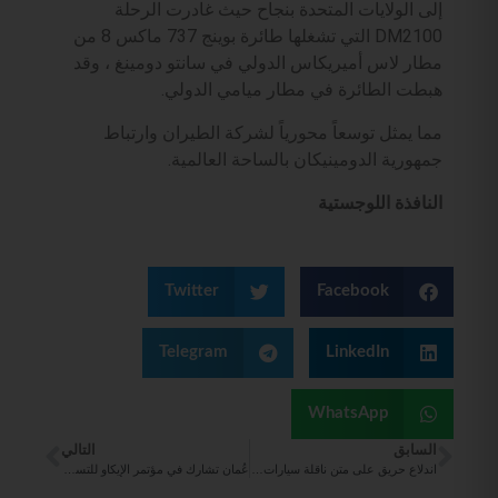
إلى الولايات المتحدة بنجاح حيث غادرت الرحلة
DM2100 التي تشغلها طائرة بوينج 737 ماكس 8 من
مطار لاس أميريكاس الدولي في سانتو دومينغ ، وقد
هبطت الطائرة في مطار ميامي الدولي.
مما يمثل توسعاً محورياً لشركة الطيران وارتباط
جمهورية الدومينيكان بالساحة العالمية.
النافذة اللوجستية
Twitter
Facebook
Telegram
LinkedIn
WhatsApp
السابق
التالي
اندلاع حريق على متن ناقلة سيارات يقال إنها تحمل 110 سيارة كهربائية
عُمان تشارك في مؤتمر الإيكاو للتسهيلات ‎FALC2025